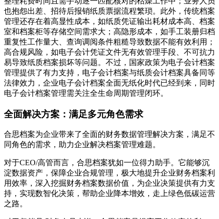
整理耗费时间且需手动逐一匹配核对的枯燥工作中；业务人员
也抱怨出差、招待后报销纸质票据流程繁琐。此外，传统档案
管理还存在着高显性成本，如纸质凭证输出耗材成本高、档案
室和档案柜等存储空间需求大；高隐形成本，如手工装册归档
重复性工作量大、查询调阅条件粗糙导致数据不能有效利用；
高合规风险，如电子会计凭证文件无有效管理手段、不可抗力
易导致纸质档案损坏等问题。不过，国家政策为电子会计档案
管理提供了有力支持，电子会计档案与纸质会计档案具备同等
法律效力，企业电子会计档案全面无纸化时代已经到来，同时
电子会计档案管理需关注全生命周期管理闭环。
全面解决方案：满足多元角色需求
合思档案为企业带来了全面的财务数据管理解决方案，满足不
同角色的需求，助力企业解决档案管理难题。
对于CEO/高管而言，合思档案犹如一位得力助手。它能够沉
淀数据资产，保障企业合规管理，极大地提升企业财务档案利
用效率，深入挖掘财务档案数据价值，为企业决策提供有力支
持，实现数智化决策，帮助企业降本增效，走上绿色低碳运营
之路。