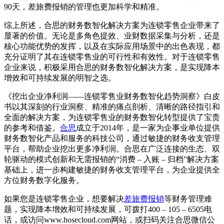
90天，差旅费报销的管理也更加科学和精准。
综上所述，合思的财务数智化解决方案为连锁零售企业带来了
显著的价值。无论是多角色提效、业财数据采集与分析，还是
核心功能优势的发挥，以及在实际应用场景中的出色表现，都
充分证明了其在连锁零售业的可行性和有效性。对于连锁零售
企业来说，积极采用合思的财务数智化解决方案，是实现降本
增效和可持续发展的明智之选。
《挖出企业净利润——连锁零售业财务数智化趋势洞察》白皮
书以其深刻的行业洞察、精准的痛点剖析、清晰的路径指引和
全面的解决方案，为连锁零售业的财务数智化转型提供了宝贵
的参考和借鉴。
合思
成立于2014年，是一家为企事业单位提供
财务数智化产品和服务的科技公司，通过敏捷的财务收支管理
平台，帮助企业挖出更多净利润。合思在广泛连接的生态、双
轮驱动的模式创新和无需报销的“消费 – 入账 – 归档”解决方案
基础上，进一步构建敏捷的财务收支管理平台，为企业提供全
方位财务数字化服务。
如果您是连锁零售企业，想要解决
差旅费报销
等财务管理难
题，实现降本增效和可持续发展，可拨打400 – 105 – 6505电
话，或访问www.hosecloud.com网站，或扫码关注合思微信公