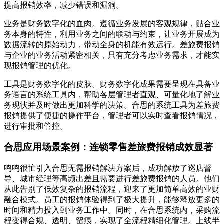
提高报销效率，减少错误和漏洞。
业务是财务数字化的血肉。遵循业务发展的客观规律，贴合业
务本身的特性，利用业务之间的联动与约束，让业务开展成为
数据流转的原始动力，带动全身的机能有效运行。差旅费报销
与企业的业务活动紧密相关，只有充分考虑业务需求，才能实
现报销管理的优化。
工具是财务数字化的皮肤。财务数字化成果需要呈现在具备业
务语言的系统工具内，帮助各层管理者直观、可量化地了解业
务现状并及时做出更加科学的决策。合思的系统工具为差旅费
报销提供了便捷的操作平台，管理者可以实时查看报销情况，
进行审批和管控。
合思应用场景案例：连锁零售差旅费报销成效显著
鸣鸣很忙引入合思无需报销解决方案后，成功解放了巡店督
导、城市经理等高频出差且需要进行差旅费报销的人员。他们
从此告别了低效复杂的报销流程，迎来了更加简单高效的业财
融合模式。员工的报销体验得到了极大提升，能够释放更多的
时间和精力投入到业务工作中。同时，在合思系统内，采购流
程变得合规、透明、留痕，实现了全流程精细化管理。上线半