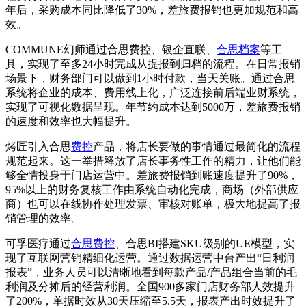
年后，采购成本同比降低了30%，差旅费报销也更加规范和高
效。
COMMUNE幻师通过合思费控、银企直联、
合思档案
等工
具，实现了至多24小时完成从提报到归档的流程。在日常报销
场景下，财务部门可以做到1小时付款，当天关账。通过合思
系统将企业的成本、费用线上化，广泛连接前后端业财系统，
实现了可视化数据呈现。年节约成本达到5000万，差旅费报销
的速度和效率也大幅提升。
烤匠引入合思
费控
产品，将店长要做的事情通过最简化的流程
规范起来。这一举措释放了店长事务性工作的精力，让他们能
够全情投身于门店运营中。差旅费报销到账速度提升了90%，
95%以上的财务复核工作由系统自动化完成，商场（外部供应
商）也可以在线协作处理发票、审核对账单，极大地提高了报
销管理的效率。
可孚医疗通过
合思费控
、合思BI搭建SKU级别的UE模型，实
现了互联网营销精细化运营。通过数据运营中台产出“日利润
报表”，业务人员可以清晰地看到每款产品/产品组合当前的毛
利润及分摊后的经营利润。全国900多家门店财务部人效提升
了200%，单据时效从30天压缩至5.5天，报表产出时效提升了