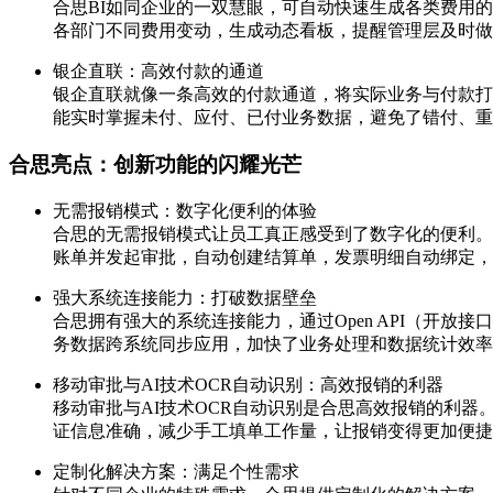
合思BI如同企业的一双慧眼，可自动快速生成各类费用
各部门不同费用变动，生成动态看板，提醒管理层及时做
银企直联：高效付款的通道
银企直联就像一条高效的付款通道，将实际业务与付款打
能实时掌握未付、应付、已付业务数据，避免了错付、重
合思亮点：创新功能的闪耀光芒
无需报销模式：数字化便利的体验
合思的无需报销模式让员工真正感受到了数字化的便利。
账单并发起审批，自动创建结算单，发票明细自动绑定，
强大系统连接能力：打破数据壁垒
合思拥有强大的系统连接能力，通过Open API（开
务数据跨系统同步应用，加快了业务处理和数据统计效率
移动审批与AI技术OCR自动识别：高效报销的利器
移动审批与AI技术OCR自动识别是合思高效报销的利
证信息准确，减少手工填单工作量，让报销变得更加便捷
定制化解决方案：满足个性需求