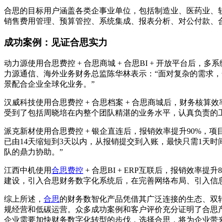
合思的目标用户涵盖各类企事业单位，包括制造业、医药业、
销售费用管理、预算管控、系统集成、报表分析、对公付款、
成功案例：见证合思实力
动力源使用合思费控 + 合思商城 + 合思BI + 开放平台
力源通信、海外业务财务总监陈华林表示：“面对复杂的需求
景配合企业全球化业务。”
汉威科技使用合思费控 + 合思档案 + 合思商城后，财务核算
受到了包括周晓培在内整个团队精湛的业务水平，认真负责的
派克新材使用合思费控 + 银企直连后，报销效率提升90%，
已由14天缩短到3天以内，从报销提交到入账，最快只需1天
队的鼎力协助。”
江西中机使用
合思费控
+ 合思BI + ERP互联后，报销效
建设，引入合思财务数字化系统后，在完善网络布局、引入信
综上所述，
合思
的财务数智化产品凭借其广泛连接的生态、双
规经营和低碳运营。众多成功案例和客户评价充分证明了合思
企业需要加快财务数字化转型的步伐，选择合思，将为企业带