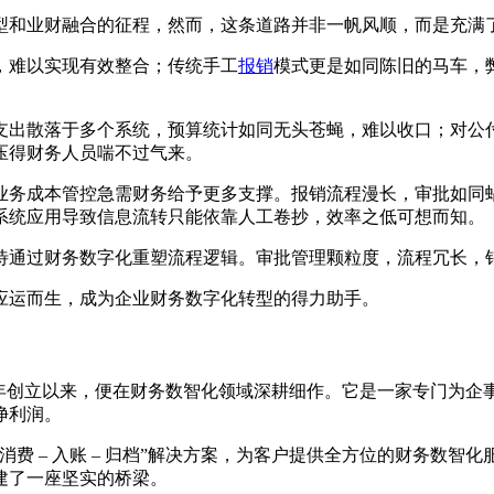
型和业财融合的征程，然而，这条道路并非一帆风顺，而是充满
，难以实现有效整合；传统手工
报销
模式更是如同陈旧的马车，
。
支出散落于多个系统，预算统计如同无头苍蝇，难以收口；对公
压得财务人员喘不过气来。
业务成本管控急需财务给予更多支撑。报销流程漫长，审批如同
系统应用导致信息流转只能依靠人工卷抄，效率之低可想而知。
待通过财务数字化重塑流程逻辑。审批管理颗粒度，流程冗长，
应运而生，成为企业财务数字化转型的得力助手。
14年创立以来，便在财务数智化领域深耕细作。它是一家专门为
净利润。
费 – 入账 – 归档”解决方案，为客户提供全方位的财务数
建了一座坚实的桥梁。