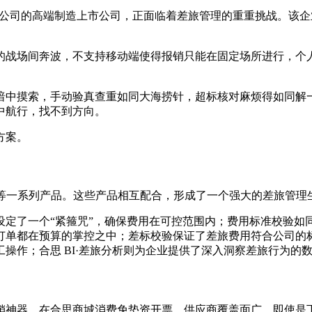
0 + 子公司的高端制造上市公司，正面临着差旅管理的重重挑战
的战场间奔波，不支持移动端使得报销只能在固定场所进行，个
暗中摸索，手动验真查重如同大海捞针，超标核对麻烦得如同解
中航行，找不到方向。
方案。
连等一系列产品。这些产品相互配合，形成了一个强大的差旅管理
设定了一个“紧箍咒”，确保费用在可控范围内；费用标准校验如
订单都在预算的掌控之中；差标校验保证了差旅费用符合公司的
操作；合思 BI·差旅分析则为企业提供了深入洞察差旅行为的
销神器。在合思商城消费免垫资开票，供应商覆盖面广，即使是