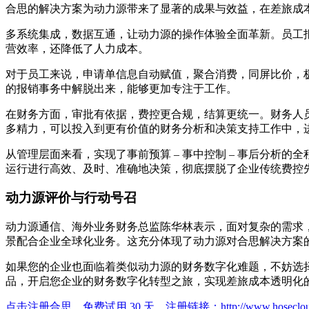
合思的解决方案为动力源带来了显著的成果与效益，在差旅成
多系统集成，数据互通，让动力源的操作体验全面革新。员工报
营效率，还降低了人力成本。
对于员工来说，申请单信息自动赋值，聚合消费，同屏比价，
的报销事务中解脱出来，能够更加专注于工作。
在财务方面，审批有依据，费控更合规，结算更统一。财务人
多精力，可以投入到更有价值的财务分析和决策支持工作中，
从管理层面来看，实现了事前预算 – 事中控制 – 事后分
运行进行高效、及时、准确地决策，彻底摆脱了企业传统费控先
动力源评价与行动号召
动力源通信、海外业务财务总监陈华林表示，面对复杂的需求
景配合企业全球化业务。这充分体现了动力源对合思解决方案
如果您的企业也面临着类似动力源的财务数字化难题，不妨选
品，开启您企业的财务数字化转型之旅，实现差旅成本透明化
点击注册合思，免费试用 30 天，注册链接：
http://www.hoseclo