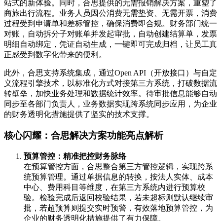
站式的新体验。同时，合思提供的无需报销解决方案，重塑了
商旅出行流程。业务人员因公消费无需垫资、无需开票，消费
过程受到申请单和差标管控，确保消费即合规。财务部门统一
对账，自动拆分子对账单并发起审批，自动创建结算单，发票
明细自动绑定，凭证自动生成，一键即可完成归档，让员工真
正感受到数字化带来的便利。
此外，合思支持系统集成，通过Open API（开放接口）与自定
义流程引擎技术，以标准化方式对接第三方系统，打破数据流
转壁垒，加快业务处理和数据统计效率。待审批信息能够自动
同步至各部门负责人，业务数据实现跨系统同步应用，为企业
的财务透明化措施提供了坚实的技术支撑。
核心闪耀：合思解决方案功能亮点解析
预算管控：精准把控财务脉络
在预算管控方面，合思整合第三方管控逻辑，实现跨系
统预算管理。通过单据信息的转换，按法人实体、成本
中心、费用科目等维度，在第三方系统内进行预算校
验。检验完成后返回校验结果，若未超标则默认继续审
批，若超预算则提交实时预警，有效落地预算管控，为
企业的财务透明化措施提供了有力保障。