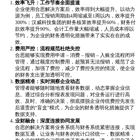
效率飞升：工作节奏全面提速
企业使用合思解决方案后，效率得到大幅提升。以动力
源为例，员工报销周期由4周缩减至1周以内，效率提升
300%；汉威科技集团的财务核算效率提升60%，财务付
款效率提升90%。会计工作量大幅缩减，人员成本得以
节约，为企业的财务透明化措施带来了实实在在的成
效。
费用严控：流程规范杜绝失控
合思能够实现费用申请 – 消费 – 报销 – 入账全流程闭环
管理，通过额度控制费用，超预算无法报销，规范了企
业流程，加强了费控，减少了费控失控的情况，使企业
的财务支出更加透明可控。
数据精准：实时洞察企业动态
管理者能够随时随地查看财务数据，动态掌握企业信
息。通过综合分析报表发现问题，对业务运行进行高
效、及时、准确的决策，彻底摆脱企业传统费控先发生
后退责的“盲盒”模式，为企业的财务透明化措施提供了
数据支持。
业财融合：深度连接协同发展
合思的解决方案将业务系统与财务系统紧密连接，实现
数据互通，让业务与财务的统计口径统一，数据精准，