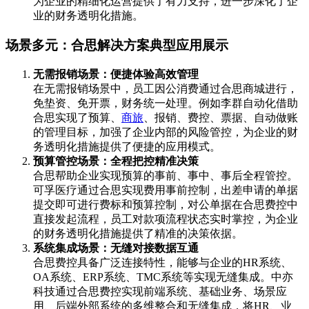
为企业的精细化运营提供了有力支持，进一步深化了企
业的财务透明化措施。
场景多元：合思解决方案典型应用展示
无需报销场景：便捷体验高效管理
在无需报销场景中，员工因公消费通过合思商城进行，
免垫资、免开票，财务统一处理。例如李群自动化借助
合思实现了预算、
商旅
、报销、费控、票据、自动做账
的管理目标，加强了企业内部的风险管控，为企业的财
务透明化措施提供了便捷的应用模式。
预算管控场景：全程把控精准决策
合思帮助企业实现预算的事前、事中、事后全程管控。
可孚医疗通过合思实现费用事前控制，出差申请的单据
提交即可进行费标和预算控制，对公单据在合思费控中
直接发起流程，员工对款项流程状态实时掌控，为企业
的财务透明化措施提供了精准的决策依据。
系统集成场景：无缝对接数据互通
合思费控具备广泛连接特性，能够与企业的HR系统、
OA系统、ERP系统、TMC系统等实现无缝集成。中亦
科技通过合思费控实现前端系统、基础业务、场景应
用、后端外部系统的多维整合和无缝集成，将HR、业