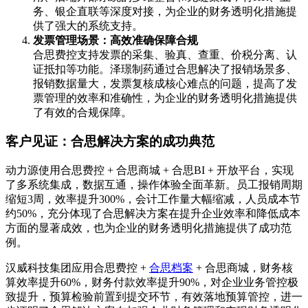
务、银企直联等深度对接，为企业的财务透明化措施提
供了强大的系统支持。
发票管理场景：高效准确保障合规
合思费控支持发票的采集、验真、查重、价税分离、认
证抵扣等功能。泽璟制药通过合思解决了报销场景多、
报销数据量大，发票复核成核心难点的问题，提高了发
票管理的效率和准确性，为企业的财务透明化措施提供
了有效的合规保障。
客户见证：合思解决方案的成功典范
动力源使用合思费控 + 合思商城 + 合思BI + 开放平台，实现
了多系统集成，数据互通，操作体验全面革新。员工报销周期
缩短3周，效率提升300%，会计工作量大幅缩减，人员成本节
约50%，充分体现了合思解决方案在提升企业效率和降低成本
方面的显著成效，也为企业的财务透明化措施提供了成功范
例。
汉威科技集团应用合思费控 +
合思档案
+ 合思商城，财务核
算效率提升60%，财务付款效率提升90%，对企业业务管控极
致提升，预算检验前置到提交环节，有效落地预算管控，进一