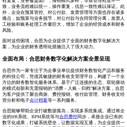
程繁复，业务覆盖面广，报销模式多样，导致管理程度不一
致，业务流程难以统一，操作重复，信息一致性难以保证。此
外，企业在预算管控、对公付款、发票管理等方面也存在诸多
痛点，如预算与业务脱节，对公付款与合同管理分离，发票人
工校验和账务处理工作量巨大，增加了企业的经营成本和财务
风险。
面对这些困境，合思为企业提供了全面的财务数字化解决方
案，为企业的财务透明化措施注入了强大动力。
全面布局：合思财务数字化解决方案全景呈现
合思作为一家专注于为企事业单位提供财务数智化产品和服务
的科技公司，凭借其敏捷的财务收支管理平台，构建了一个全
方位的财务数智化服务体系。基于广泛连接的生态、双轮驱动
的模式创新和无需报销的“消费 – 入账 – 归档”解决方案，合思
为客户提供了聚合商旅、费控报销、收付款管理、财务收支经
营分析和电子
会计档案
等一系列服务。
合思能够帮助企业打破数据孤岛，实现多系统集成。通过将企
业的HR系统、BPM系统等与
合思费控
同步，承接企业已有的
数字化成果，打破系统壁垒，让数据实现互通，为企业提供一