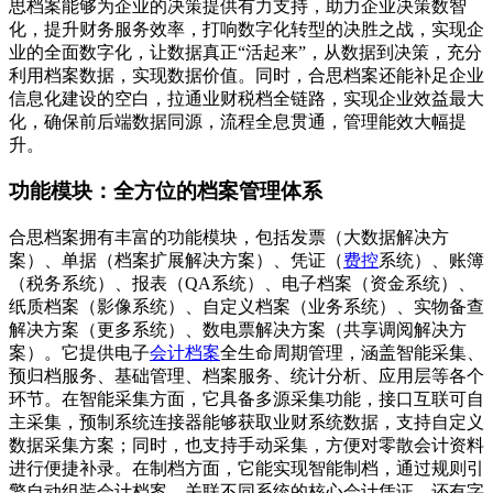
思档案能够为企业的决策提供有力支持，助力企业决策数智
化，提升财务服务效率，打响数字化转型的决胜之战，实现企
业的全面数字化，让数据真正“活起来”，从数据到决策，充分
利用档案数据，实现数据价值。同时，合思档案还能补足企业
信息化建设的空白，拉通业财税档全链路，实现企业效益最大
化，确保前后端数据同源，流程全息贯通，管理能效大幅提
升。
功能模块：全方位的档案管理体系
合思档案拥有丰富的功能模块，包括发票（大数据解决方
案）、单据（档案扩展解决方案）、凭证（
费控
系统）、账簿
（税务系统）、报表（QA系统）、电子档案（资金系统）、
纸质档案（影像系统）、自定义档案（业务系统）、实物备查
解决方案（更多系统）、数电票解决方案（共享调阅解决方
案）。它提供电子
会计档案
全生命周期管理，涵盖智能采集、
预归档服务、基础管理、档案服务、统计分析、应用层等各个
环节。在智能采集方面，它具备多源采集功能，接口互联可自
主采集，预制系统连接器能够获取业财系统数据，支持自定义
数据采集方案；同时，也支持手动采集，方便对零散会计资料
进行便捷补录。在制档方面，它能实现智能制档，通过规则引
擎自动组装会计档案，关联不同系统的核心会计凭证，还有字