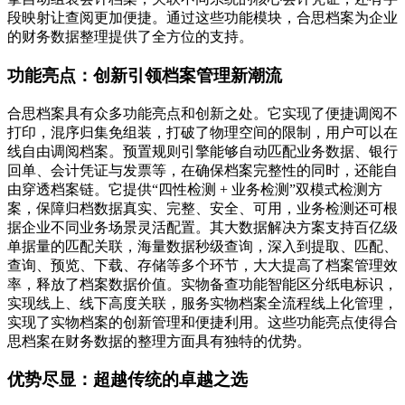
段映射让查阅更加便捷。通过这些功能模块，合思档案为企业
的财务数据整理提供了全方位的支持。
功能亮点：创新引领档案管理新潮流
合思档案具有众多功能亮点和创新之处。它实现了便捷调阅不
打印，混序归集免组装，打破了物理空间的限制，用户可以在
线自由调阅档案。预置规则引擎能够自动匹配业务数据、银行
回单、会计凭证与发票等，在确保档案完整性的同时，还能自
由穿透档案链。它提供“四性检测 + 业务检测”双模式检测方
案，保障归档数据真实、完整、安全、可用，业务检测还可根
据企业不同业务场景灵活配置。其大数据解决方案支持百亿级
单据量的匹配关联，海量数据秒级查询，深入到提取、匹配、
查询、预览、下载、存储等多个环节，大大提高了档案管理效
率，释放了档案数据价值。实物备查功能智能区分纸电标识，
实现线上、线下高度关联，服务实物档案全流程线上化管理，
实现了实物档案的创新管理和便捷利用。这些功能亮点使得合
思档案在财务数据的整理方面具有独特的优势。
优势尽显：超越传统的卓越之选