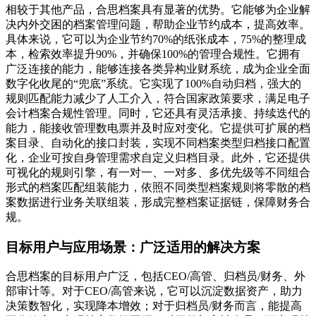
相较于其他产品，合思档案具有显著的优势。它能够为企业解
决内外交困的档案管理问题，帮助企业节约成本，提高效率。
具体来说，它可以为企业节约70%的纸张成本，75%的整理成
本，检索效率提升90%，并确保100%的管理合规性。它拥有
广泛连接的能力，能够连接各类异构业财系统，成为企业全面
数字化收尾的“兜底”系统。它实现了100%自动归档，强大的
规则匹配能力减少了人工介入，符合国家政策要求，满足电子
会计档案合规性管理。同时，它还具有灵活承接、持续迭代的
能力，能接收管理数电票并及时应对变化。它提供可扩展的档
案目录、自动化的接口封装，实现不同档案类型归档接口配置
化，企业可按自身管理需求自定义归档目录。此外，它还提供
可视化的规则引擎，有一对一、一对多、多优先级等不同组合
形式的档案匹配组装能力，依照不同类型档案规则将零散的档
案数据进行业务关联组装，形成完整档案证据链，保障财务合
规。
目标用户与应用场景：广泛适用的解决方案
合思档案的目标用户广泛，包括CEO/高管、归档员/财务、外
部审计等。对于CEO/高管来说，它可以沉淀数据资产，助力
决策数智化，实现降本增效；对于归档员/财务而言，能提高