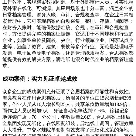
工作效率，实现档案数据同源；对于外部审计人员，可实现档
案外审在线化、可溯源。其应用场景也十分丰富，涵盖企业的
日常档案管理、财务入账、审计、合规检查等。在企业日常档
案管理中，它可实现档案的自动采集、整理、存储、调阅等；
在财务入账时，能确保数据准确、合规；在审计和合规检查
时，方便提供完整的档案证据链。它适用于不同规模和行业的
企业，如事业单位及院校、央企、行业领军企业、国家试点企
业等，涵盖了教育、建筑、餐饮等多个行业。无论是处理电子
发票、电子回单等电子档案，还是管理纸质档案，合思档案都
能提供有效的解决方案，满足纸电混合时代企业的档案管理需
求。
成功案例：实力见证卓越成效
众多企业的成功案例充分证明了合思档案的可靠性和有效性。
海亮教育在使用合思档案后，所服务的单位由15家增长到298
家，作业人员从16人增长到25人，共享单位数量增加18.9倍，
而作业人员仅增加9人，凭证自动化率达到91.6%。徐福记多
地连锁门店，70 + 分公司，年数据量2.6亿，合思档案上线后
全集团实现无纸化，在线匹配组装，异地线上调阅，管理效率
大大提升。中交水规院单套制有效支撑了无纸化政策的落地，