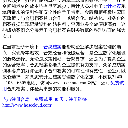
切实减少了打印存储的成本，系统上线后档案整理耗时、存储
空间和耗材的成本均有显著减少，审计人员对电子
会计档案
系
统所带来的便利性和安全性给予了肯定。金牌橱柜积极响应国
家政策，与合思档案通力合作，以聚合化、结构化、业务化的
档案数据呈现记录资料的结构树，查阅业务全貌便捷高效。这
些成功案例充分展示了合思档案在财务数据的整理方面的强大
实力。
在当前经济环境下，
合思档案
能帮助企业解决档案管理的痛
点，实现降本增效、合规经营和低碳运营，是企业数字化建设
的必然选择。无论是政策推动、合规要求，还是为了提高企业
的运营效率，合思档案都能为企业提供有力支持。众多成功案
例和客户的好评证明了合思档案的可靠性和有效性，企业可以
放心选择。如果您想开启档案管理数字化之旅，不妨拨打400
– 105 – 6505电话、访问www.hosecloud.com网站，还可
免费试
用
合思档案，体验其卓越的功能和服务。
点击注册合思，免费试用 30 天，注册链接：
http://www.hosecloud.com/