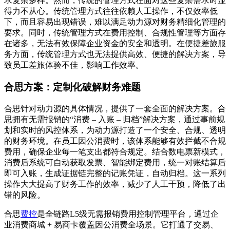
求复杂多样。然而，传统的管理方式在面对这些复杂需求时显
得力不从心。传统管理方式往往依赖人工操作，不仅效率低
下，而且容易出现错误，难以满足动力源对财务精细化管理的
要求。同时，传统管理方式在费用控制、合规性管理等方面存
在诸多，无法有效保障企业资金的安全和透明。在便捷差旅服
务方面，传统管理方式也无法提供高效、便捷的解决方案，导
致员工差旅体验不佳，影响工作效率。
合思方案：定制化破解财务难题
合思针对动力源的具体情况，提供了一套全面的解决方案。合
思拥有无需报销的“消费 – 入账 – 归档”解决方案，通过事前规
划和实时的风控体系，为动力源打造了一个安全、合规、透明
的财务环境。在员工因公消费时，该体系能够有效拦截不合规
费用，确保企业每一笔支出都符合规定。结合数电票新模式，
消费后系统可自动获取发票、智能绑定费用，统一对账结算后
即可入账，生成证据链完整的记账凭证，自动归档。这一系列
操作大大提高了财务工作的效率，减少了人工干预，降低了出
错的风险。
合思
费控
是全链路L5级无需报销费用控制管理平台，通过企
业消费商城 + 易商卡覆盖因公消费全场景。它打通了交易、