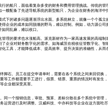
航行的船只，面临着复杂多变的财务和费用管理挑战。传统的管
似一艘配备了先进导航系统的新型船只，为企业在财务的海洋中
模式下的诸多问题逐渐浮出水面。多系统林立，就像一个个孤立
使得企业的成本如同脱缰的野马，难以控制。例如，动力源公司
计如同乱麻，难以收口。
化管理的要求也水涨船高。派克新材作为一家高速发展的高端制
剧了企业对财务数字化的需求。如海威茨在税收征管数字化、智
智化工具，才能降低成本、提高效率、提升决策的准确性，从而
绊脚石。员工在提交申请单时，需要在各个系统之间来回切换，
重等工作都需要手工进行，假票、错票、重票的情况时有发生，
等企业都深受其害。
。同一个报销信息，审批、预算、差标分散在多个系统中管理，
务运营进行及时调整。汉威科技、中亦科技等企业在这方面吃尽