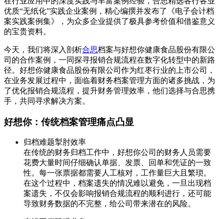
在行业应用中的深度实践与丰富案例经验，合思精选各行各业
优质“无纸化”实践企业案例，精心编撰并发布了《电子会计档
案实践案例集》，为众多企业提供了极具参考价值和借鉴意义
的宝贵资料。
今天，我们将深入剖析
合思
档案与好想你健康食品股份有限公
司的合作案例，一同探寻报销合规流程在数字化转型中的新路
径。好想你健康食品股份有限公司作为红枣行业的上市公司，
在业务发展过程中，面临着财务档案管理方面的诸多挑战，为
了优化报销合规流程，提升财务管理效率，他们选择与合思携
手，共同寻求解决方案。
好想你：传统档案管理痛点凸显
归档难题掣肘效率
在传统的财务归档工作中，好想你公司的财务人员需要
花费大量时间仔细确认单据、发票、回单和凭证的一致
性。每一张票据都需要人工核对，工作量巨大且繁琐。
在这个过程中，档案遗失的情况难以避免，一旦出现档
案遗失，不仅会影响报销合规流程的顺利进行，还可能
导致财务数据的不完整，给公司带来潜在的风险。