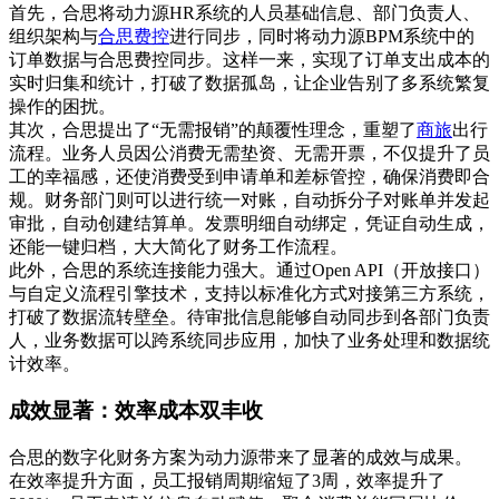
首先，合思将动力源HR系统的人员基础信息、部门负责人、
组织架构与
合思费控
进行同步，同时将动力源BPM系统中的
订单数据与合思费控同步。这样一来，实现了订单支出成本的
实时归集和统计，打破了数据孤岛，让企业告别了多系统繁复
操作的困扰。
其次，合思提出了“无需报销”的颠覆性理念，重塑了
商旅
出行
流程。业务人员因公消费无需垫资、无需开票，不仅提升了员
工的幸福感，还使消费受到申请单和差标管控，确保消费即合
规。财务部门则可以进行统一对账，自动拆分子对账单并发起
审批，自动创建结算单。发票明细自动绑定，凭证自动生成，
还能一键归档，大大简化了财务工作流程。
此外，合思的系统连接能力强大。通过Open API（开放接口）
与自定义流程引擎技术，支持以标准化方式对接第三方系统，
打破了数据流转壁垒。待审批信息能够自动同步到各部门负责
人，业务数据可以跨系统同步应用，加快了业务处理和数据统
计效率。
成效显著：效率成本双丰收
合思的数字化财务方案为动力源带来了显著的成效与成果。
在效率提升方面，员工报销周期缩短了3周，效率提升了