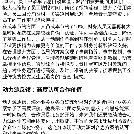
300%。员工申请单信息自动赋值，聚合消费并能同屏比价，
极大地缩短了员工填报时间，简化了报销流程，提升了使用体
验。员工因公消费时，多渠道同屏比对，全场景无需垫资，让
员工的工作更加轻松便捷。
在成本节约方面，人员成本节约了50%。财务人员无需再将大
量时间花费在发票校验真伪、认证、审计等基础流程上，降低
了基础工作压力。从手动制作单据到智能制单，财务人员能够
节省更多精力去做更有价值的工作，如财务分析和决策支持。
在管理提升方面，合思的方案实现了事前预算、事中控制、事
后分析的全程管控。管理者能够随时随地查看财务数据，动态
掌握企业信息。通过综合分析报表，管理者可以及时发现问
题，对业务运行进行高效、及时、准确的决策，彻底摆脱了企
业传统费控先发生后退责的“盲盒”模式。
动力源反馈：高度认可合作价值
动力源通信、海外业务财务总监陈华林对合思的数字化财务方
案给予了高度评价。他表示：“面对复杂的需求，合思总能第
一时间解决。合作只是服务的开始，未来我们还要继续结合动
力源的业态和组织变化，用敏捷、丰富的无需报销应用场景配
合企业全球化业务。”这充分体现了动力源对合思方案的认可
和对未来合作的期待。