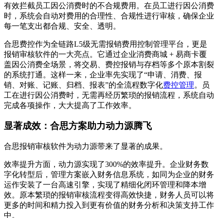
有效拦截员工因公消费时的不合规费用。在员工进行因公消费
时，系统会自动对费用的合理性、合规性进行审核，确保企业
每一笔支出都合规、安全、透明。
合思费控作为全链路L5级无需报销费用控制管理平台，更是
报销审核软件的一大亮点。它通过企业消费商城 + 易商卡覆
盖因公消费全场景，将交易、费控报销与存档等多个原本割裂
的系统打通。这样一来，企业率先实现了“申请、消费、报
销、对账、记账、归档、报表”的全流程数字化
费控管理
。员
工在进行因公消费时，无需再经历繁琐的报销流程，系统自动
完成各项操作，大大提高了工作效率。
显著成效：合思方案助力动力源腾飞
合思报销审核软件为动力源带来了显著的成果。
效率提升方面，动力源实现了300%的效率提升。企业财务数
字化转型后，管理方案嵌入财务信息系统，如同为企业的财务
运作安装了一台高速引擎，实现了精细化闭环管理和降本增
效。原本繁琐的报销审核流程变得高效快捷，财务人员可以将
更多的时间和精力投入到更有价值的财务分析和决策支持工作
中。