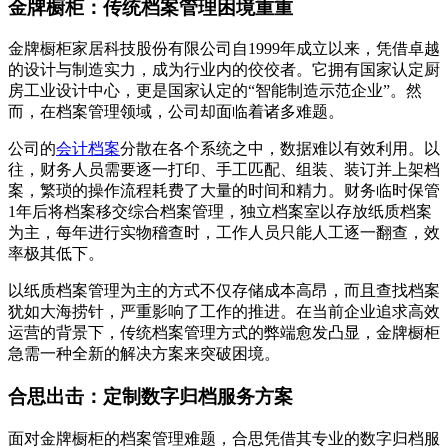
金牌橱柜：传统档案管理困境重重
金牌橱柜家居科技股份有限公司自1999年成立以来，凭借卓越
的设计与制造实力，成为行业内的佼佼者。它拥有国家认定厨
房工业设计中心，更是国家认定的“智能制造示范企业”。然
而，在档案管理领域，公司却面临着诸多难题。
公司的
会计档案
分散在各个系统之中，数据难以有效利用。以
往，财务人员需要逐一打印、手工匹配、组装、装订并上架档
案，繁琐的操作流程耗费了大量的时间和精力。财务临时保管
1年后将档案移交综合档案管理，独立档案室以存放纸质档案
为主，每年进行实物稽查时，工作人员只能人工逐一翻查，效
率极其低下。
以纸质档案管理为主的方式不仅存储成本高昂，而且查找档案
犹如大海捞针，严重影响了工作的推进。在当前企业追求高效
运营的背景下，传统档案管理方式的弊端愈发凸显，金牌橱柜
急需一种全新的解决方案来突破困境。
合思出击：定制数字归档服务方案
面对金牌橱柜的档案管理难题，合思凭借其专业的数字归档服