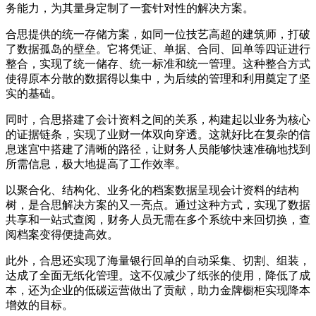
务能力，为其量身定制了一套针对性的解决方案。
合思提供的统一存储方案，如同一位技艺高超的建筑师，打破
了数据孤岛的壁垒。它将凭证、单据、合同、回单等四证进行
整合，实现了统一储存、统一标准和统一管理。这种整合方式
使得原本分散的数据得以集中，为后续的管理和利用奠定了坚
实的基础。
同时，合思搭建了会计资料之间的关系，构建起以业务为核心
的证据链条，实现了业财一体双向穿透。这就好比在复杂的信
息迷宫中搭建了清晰的路径，让财务人员能够快速准确地找到
所需信息，极大地提高了工作效率。
以聚合化、结构化、业务化的档案数据呈现会计资料的结构
树，是合思解决方案的又一亮点。通过这种方式，实现了数据
共享和一站式查阅，财务人员无需在多个系统中来回切换，查
阅档案变得便捷高效。
此外，合思还实现了海量银行回单的自动采集、切割、组装，
达成了全面无纸化管理。这不仅减少了纸张的使用，降低了成
本，还为企业的低碳运营做出了贡献，助力金牌橱柜实现降本
增效的目标。