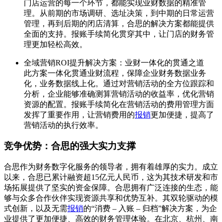
门店运营的每一个环节，都能实现业财数据的精准管
理。从前期的市场调研、选址决策，到中期的日常运营
管理，再到后期的闭店清算，合思的解决方案都能提供
全面的支持。报账手续简化贯穿其中，让门店的财务管
理更加轻松高效。
全域营销ROI提升解决方案：业财一体化的贯通之道
此方案一体化贯通业财流程，保障企业财务数据业务
化，业务数据线上化。通过对营销活动的全方位跟踪和
分析，企业能够准确测算营销活动的收益率，优化营销
资源的配置。报账手续简化在营销活动的费用管理方面
发挥了重要作用，让营销费用的
报销
更加便捷，提高了
营销活动的执行效率。
竞争优势：合思的强大实力支撑
合思作为财务数字化服务的领导者，拥有着雄厚的实力。成立
以来，合思已累计融资超15亿元人民币，这为其技术研发和市
场拓展提供了坚实的资金保障。合思拥有广泛连接的生态，能
够与众多合作伙伴实现资源共享和优势互补。其双轮驱动的模
式创新，以及无需
报销
的“消费 – 入账 – 归档”解决方案，为企
业提供了更加便捷、高效的财务管理体验。在北京、杭州、南