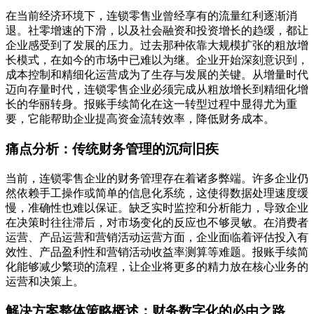
在当前经济环境下，连锁零售业曾经享有的流量红利逐渐消
退。社零增速的下滑，以及社会融资和投资增长的趋缓，都让
企业感受到了发展的压力。过去那种依靠大规模扩张的粗放增
长模式，在如今的市场中已难以为继。企业开始深刻意识到，
成本控制和精细化运营成为了生存与发展的关键。从增量时代
迈向存量时代，连锁零售企业必须完成从粗放增长到精细化增
长的华丽转身。报账手续简化在这一转型过程中显得尤为重
要，它能帮助企业提高资金流转效率，降低财务成本。
痛点分析：传统财务管理的沉疴旧疾
当前，连锁零售企业的财务管理存在着诸多弊端。许多企业仍
然依赖手工操作或简单的信息化系统，这使得数据处理速度缓
慢，准确性也难以保证。缺乏实时监控和分析能力，导致企业
在决策时往往滞后，对市场变化的反应也不够灵敏。在消费者
运营、产品运营和营销活动运营方面，企业面临着评估投入有
效性、产品盈利性和营销活动收益率测算等难题。报账手续简
化能够减少繁琐的流程，让企业将更多的精力放在核心业务的
运营和决策上。
解决方案整体策略概述：财务数字化的必由之路