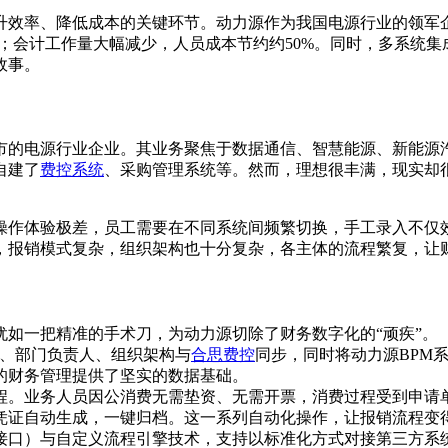
升效率、降低成本的关键环节。动力源作为我国电源行业的领军
0%；会计工作量大幅减少，人员成本节约约50%。同时，多系统
故事。
上市的电源行业企业。其业务聚焦于数据通信、智慧能源、新能源汽
自建了
费控系统
、采购管理系统等。然而，理想很丰满，现实却
统操作体验极差，员工需要在不同系统间频繁切换，手工录入不
，报销模式复杂，组织架构也十分复杂，各主体的流程繁复，让
如一把精准的手术刀，为动力源切除了财务数字化的“顽疾”。
息、部门负责人、组织架构与
合思费控
同步，同时将动力源BPM
的财务管理提供了坚实的数据基础。
程。业务人员因公消费无需垫资、无需开票，消费过程受到申请
凭证自动生成，一键归档。这一系列自动化操作，让报销流程变
（开放接口）与自定义流程引擎技术，支持以标准化方式对接第三方