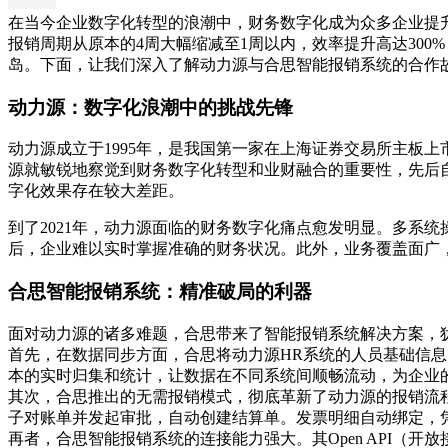
在当今企业数字化转型的浪潮中，财务数字化成为众多企业提
报销周期从原本的4周大幅缩减至1周以内，效率提升高达30
岛。下面，让我们深入了解动力源与合思智能报销系统的合作
动力源：数字化浪潮中的挑战先锋
动力源成立于1995年，是我国第一家在上海证券交易所主板
源就敏锐地察觉到财务数字化转型和业财融合的重要性，先后
字化效果存在较大差距。
到了2021年，动力源面临的财务数字化痛点愈发明显。多系
后，企业难以实时掌握准确的财务状况。此外，业务覆盖面广
合思智能报销系统：精准破局的利器
面对动力源的诸多难题，合思带来了智能报销系统解决方案，犹
首先，在数据同步方面，合思将动力源HR系统的人员基础信
本的实时归集和统计，让数据在不同系统间顺畅流动，为企业
其次，合思推出的无需报销模式，彻底革新了动力源的报销流
子对账单并发起审批，自动创建结算单。发票明细自动绑定，
再者，合思智能报销系统的连接能力强大。其Open API