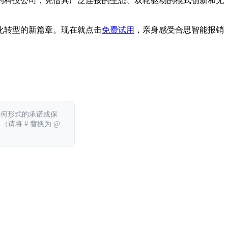
的科技公司，凭借其广泛连接的生态、双轮驱动的模式创新和无
化转型的新篇章。现在就点击
免费试用
，亲身感受合思智能报销
任何形式的承诺或保
 （请将 # 替换为 @