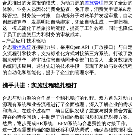
合思推出的无需报销模式，为动力源的
差旅管理
带来了全新的
体验。业务人员因公消费免垫资、免开票，消费受申请单&差
标管控。财务统一对账，自动拆分子对账单并发起审批，自动
创建结算单，发票明细自动绑定，凭证自动生成，一键归档。
这一模式简化了差旅报销流程，提高了工作效率，同时也降低
了员工的垫资压力和财务的审核成本。
– 产品应用 技术驱动
合思
费控系统
连接能力强，采用Open API（开放接口）与自定
义流程引擎技术，支持标准化方式对接第三方系统。打破了数
据流转壁垒，待审批信息自动同步各部门负责人，业务数据跨
系统同步应用。通过先进的技术手段，实现了差旅与财务流程
的自动化和智能化，提升了企业的管理水平。
携手共进：实施过程稳扎稳打
合思与动力源的合作是一个稳扎稳打的过程。双方首先对动力
源现有系统和业务流程进行了全面梳理，深入了解企业的需求
和痛点。在这个过程中，项目团队发现了差旅与财务整合方面
存在的诸多问题，并制定了详细的数据同步和系统对接方案。
然后，逐步完成HR系统、BPM系统与合思费控的对接工作。
这一过程需要精确的数据迁移和系统调试，确保基础数据和业