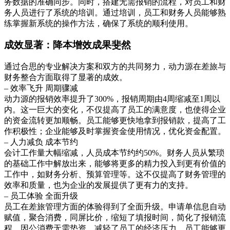
务数据的准确同步。同时，搭建无需报销的流程，对员工和财
务人员进行了系统的培训。通过培训，员工和财务人员能够熟
练掌握新系统的操作方法，确保了系统的顺利使用。
成效显著：降本增效成果斐然
通过合思的专业解决方案和双方的共同努力，动力源在差旅与
财务整合方面取得了显著的成效。
– 效率飞升 周期骤减
动力源的报销效率提升了300%，报销周期由4周缩减至1周以
内。这一巨大的变化，不仅提高了员工的满意度，也使得企业
的资金流转更加顺畅。员工能够更快地拿到报销款，提高了工
作积极性；企业能够及时掌握资金使用情况，优化资金配置。
– 人力减负 成本节约
会计工作量大幅缩减，人员成本节约约50%。财务人员从繁琐
的基础工作中解放出来，能够将更多的精力投入到更有价值的
工作中，如财务分析、预算管理等。这不仅提高了财务管理的
效率和质量，也为企业的发展提供了更有力的支持。
– 员工体验 全面升级
员工在差旅管理方面的体验得到了全面升级。申请单信息自动
赋值，聚合消费，同屏比价，缩短了填报时间，简化了报销流
程。因公消费无需垫资，减轻了员工的经济压力。员工能够更