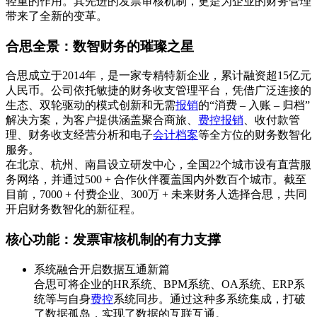
轻重的作用。其先进的发票审核机制，更是为企业的财务管理
带来了全新的变革。
合思全景：数智财务的璀璨之星
合思成立于2014年，是一家专精特新企业，累计融资超15亿元
人民币。公司依托敏捷的财务收支管理平台，凭借广泛连接的
生态、双轮驱动的模式创新和无需
报销
的“消费 – 入账 – 归档”
解决方案，为客户提供涵盖聚合商旅、
费控报销
、收付款管
理、财务收支经营分析和电子
会计档案
等全方位的财务数智化
服务。
在北京、杭州、南昌设立研发中心，全国22个城市设有直营服
务网络，并通过500 + 合作伙伴覆盖国内外数百个城市。截至
目前，7000 + 付费企业、300万 + 未来财务人选择合思，共同
开启财务数智化的新征程。
核心功能：发票审核机制的有力支撑
系统融合开启数据互通新篇
合思可将企业的HR系统、BPM系统、OA系统、ERP系
统等与自身
费控
系统同步。通过这种多系统集成，打破
了数据孤岛，实现了数据的互联互通。