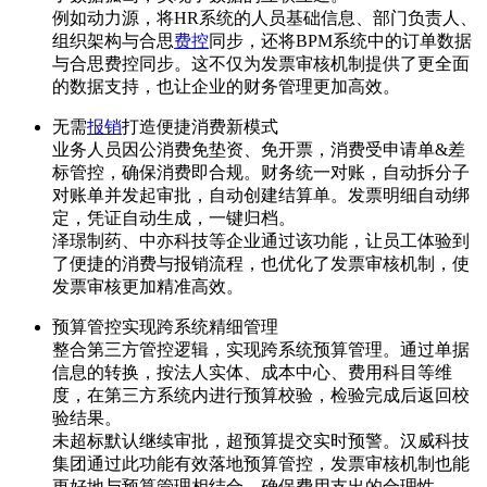
例如动力源，将HR系统的人员基础信息、部门负责人、
组织架构与合思
费控
同步，还将BPM系统中的订单数据
与合思费控同步。这不仅为发票审核机制提供了更全面
的数据支持，也让企业的财务管理更加高效。
无需
报销
打造便捷消费新模式
业务人员因公消费免垫资、免开票，消费受申请单&差
标管控，确保消费即合规。财务统一对账，自动拆分子
对账单并发起审批，自动创建结算单。发票明细自动绑
定，凭证自动生成，一键归档。
泽璟制药、中亦科技等企业通过该功能，让员工体验到
了便捷的消费与报销流程，也优化了发票审核机制，使
发票审核更加精准高效。
预算管控实现跨系统精细管理
整合第三方管控逻辑，实现跨系统预算管理。通过单据
信息的转换，按法人实体、成本中心、费用科目等维
度，在第三方系统内进行预算校验，检验完成后返回校
验结果。
未超标默认继续审批，超预算提交实时预警。汉威科技
集团通过此功能有效落地预算管控，发票审核机制也能
更好地与预算管理相结合，确保费用支出的合理性。