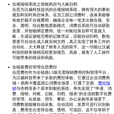
合规报销系统之智能风控与入账归档
合思为汉威科技提供的合规报销系统，拥有强大的事前
规划和实时风控体系。在员工因公消费时，该体系能够
有效拦截不合规费用，确保企业每一笔支出都合规、安
全、透明。结合数电票新模式，消费后系统可自动获取
发票，并智能绑定费用。统一对账结算后即可直接入
账，生成证据链完整的记账凭证，还能自动归档。数电
票更可自动生成入账实例文档，真正实现了财务工作的
自动化，大大释放了财务人员的双手。这一功能让汉威
科技的财务报销流程更加规范、高效，避免了人工操作
可能带来的错误和风险。
全链路费控管理合思费控
合思费控作为全链路L5级无需报销费用控制管理平台，
为汉威科技带来了全新的费控体验。它通过企业消费商
城 + 易商卡覆盖因公消费全场景，打通了交易、
费控报
销
与存档等多个原本割裂的系统。率先实现了“申请、消
费、报销、对账、记账、归档、报表”的全流程数字化费
控管理。在差旅、用车、餐饮、办公采购等多场景下，
消费数据能够自动采集、自动流转，发票可进行识别验
真，费用支出变得合规、透明、可追踪。这不仅有助于