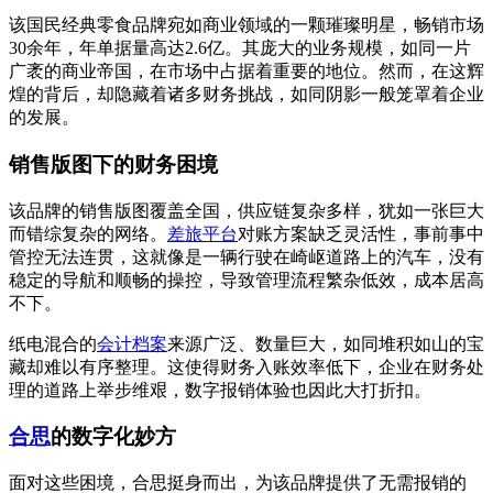
该国民经典零食品牌宛如商业领域的一颗璀璨明星，畅销市场
30余年，年单据量高达2.6亿。其庞大的业务规模，如同一片
广袤的商业帝国，在市场中占据着重要的地位。然而，在这辉
煌的背后，却隐藏着诸多财务挑战，如同阴影一般笼罩着企业
的发展。
销售版图下的财务困境
该品牌的销售版图覆盖全国，供应链复杂多样，犹如一张巨大
而错综复杂的网络。
差旅平台
对账方案缺乏灵活性，事前事中
管控无法连贯，这就像是一辆行驶在崎岖道路上的汽车，没有
稳定的导航和顺畅的操控，导致管理流程繁杂低效，成本居高
不下。
纸电混合的
会计档案
来源广泛、数量巨大，如同堆积如山的宝
藏却难以有序整理。这使得财务入账效率低下，企业在财务处
理的道路上举步维艰，数字报销体验也因此大打折扣。
合思
的数字化妙方
面对这些困境，合思挺身而出，为该品牌提供了无需报销的