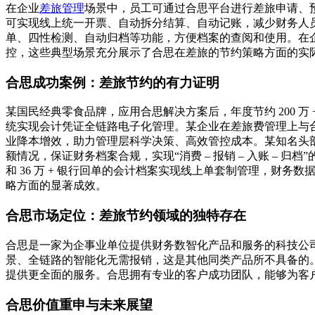
在企业
差旅管理
场景中，员工可通过合思平台进行差旅申请、
可实现线上统一开票、自动拆分结算、自动记账，减少财务人
单、四性检测、自动归档等功能，方便档案的查阅和使用。在
控，这些典型场景充分展示了合思在差旅的节约策略方面的实
合思成功案例：差旅节约的有力证明
某国民经典零食品牌，应用合思解决方案后，年度节约 200 
统实现会计凭证全链路电子化管理。某企业在差旅费管理上与合思合
业降本增效，助力管理层科学决策、高效管控成本。某知名头
额情况，保证财务档案合规，实现“消费 – 报销 – 入账 – 归
和 36 万 + 银行回单的会计档案实现线上单套制管理，财
略方面的显著成效。
合思市场定位：差旅节约领域的独特存在
合思是一家为企事业单位提供财务数智化产品和服务的科技公
景、全链路的智能化无需报销，这是其他同类产品所不具备的
提供更全面的服务。合思拥有专业的客户成功团队，能够为客
合思价值重申与未来展望