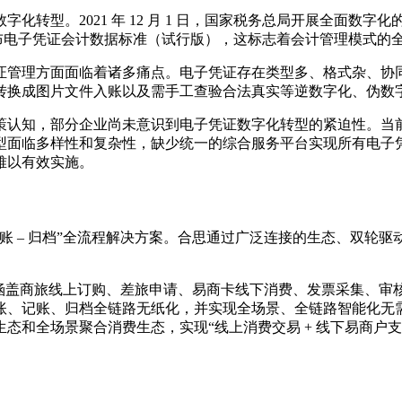
。2021 年 12 月 1 日，国家税务总局开展全面数字化的电子
财政部发布电子凭证会计数据标准（试行版），这标志着会计管理模
证管理方面面临着诸多痛点。电子凭证存在类型多、格式杂、协
转换成图片文件入账以及需手工查验合法真实等逆数字化、伪数
策认知，部分企业尚未意识到电子凭证数字化转型的紧迫性。当
型面临多样性和复杂性，缺少统一的综合服务平台实现所有电子
难以有效实施。
入账 – 归档”全流程解决方案。合思通过广泛连接的生态、双
管控，涵盖商旅线上订购、差旅申请、易商卡线下消费、发票采集
账、记账、归档全链路无纸化，并实现全场景、全链路智能化无
态和全场景聚合消费生态，实现“线上消费交易 + 线下易商户