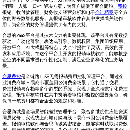
合思基于广泛连接的生态、双轮驱动的模式创新和无需报销的
“消费 – 入账 – 归档”解决方案，为客户提供了聚合商旅、
费控
报销、收付款管理、财务收支经营分析和电子
会计档案
等全方
位的财务数智化服务。其报销审核软件在其中发挥着关键作
用，为企业的财务管理提供了有力的支持。
合思的PaaS平台是其技术实力的重要体现。该平台具有元数据
驱动、自动化引擎、表达式引擎、数据权限、集团组织应用、
开放平台、AI大模型等特点，为企业提供了灵活、高效的开
发和应用环境。在这个平台上开发的报销审核软件，能够根据
企业的不同需求进行个性化定制，满足企业多样化的业务场
景。
合思费控
是全链路L5级无需报销费用控制管理平台。通过企
业消费商城 + 易商卡覆盖因公消费全场景，它打通了交易、
费控报销与存档等多个割裂的系统，实现了全流程数字化费控
管理。报销审核软件在其中扮演着审核和监控的重要角色，确
保每一笔费用都符合企业的规定和标准。
合思商城是全场景智能差旅管理平台，聚合多维度供应链资源
同屏比价，实现线上商城订购与线下易商卡因公消费全场景覆
盖。报销审核软件与合思商城紧密结合，能够实时获取消费数
据，进行快速准确的审核，为企业提供全球化智能差旅和企业