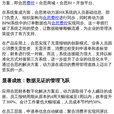
方案，即合思
费控
+ 合思商城 + 合思BI + 开放平台。
在系统集成方面，合思将动力源HR系统的人员基础信息、部
门负责人、组织架构与
合思费控
进行同步，同时将动力源
BPM系统中的订单数据也与
合思费控
实现同步。这一举措打
破了系统之间的壁垒，让数据能够顺畅流通，为企业的管理决
策提供了有力支持。
在产品应用上，合思实现了无需报销的创新模式。业务人员因
公消费无需垫资、无需开票，消费过程受到申请单和差标管
控，财务进行统一对账。而且，系统连接能力强大，支持以标
准化方式对接第三方系统，进一步提升了企业的信息化水平。
通过合思的解决方案，动力源在成功的费用管理道路上迈出了
坚实的一步。
显著成效：数据见证的管理飞跃
应用合思财务数字化解决方案后，动力源取得了令人瞩目的成
效。员工报销周期从原本的4周大幅缩减至1周以内，效率提升
了300%。会计工作量也大幅缩减，人员成本节约约50%。
在员工层面，申请单信息自动赋值，聚合消费并实现同屏比