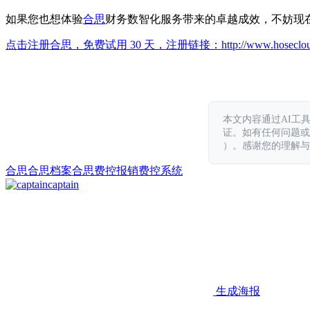
如果您也想体验
合思
财务数智化服务带来的卓越成效，不妨现
点击注册合思，免费试用 30 天，注册链接：
http://www.hoseclo
本文内容通过AI工
证。如有任何问题或意见，
）。感谢您的理解与
合思
合思档案
合思费控
报销
费控系统
captain
生成海报