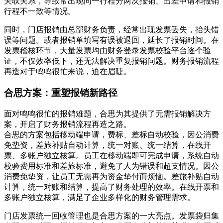
关联关系，导致常出现同一行程分两次报销、出差申请和报销
行程不一致等情况。
同时，门店报销由总部财务负责，经常出现发票丢失，抬头错
误等问题。或者报销单填写有误被退回，延长了报销时间。在
发票稽核环节，大量发票均由财务登录发票校验平台逐个验
证，不仅效率低下，还无法解决重复报销问题。财务报销流程
再造对于鸣鸣很忙来说，迫在眉睫。
合思方案：重塑报销新路径
面对鸣鸣很忙的报销难题，合思为其提供了无需报销解决方
案，开启了财务报销流程再造之路。
合思的方案包括移动端申请，费标、差标自动校验，因公消费
免垫资，差旅补贴自动计算，统一对账、统一结算，在线开
票、多账户独立核算。员工在移动端即可完成申请，系统自动
校验费用标准和差旅标准，避免了人为错误和超支情况。因公
消费免垫资，让员工无需再为资金垫付而烦恼。差旅补贴自动
计算，统一对账和结算，提高了财务处理的效率。在线开票和
多账户独立核算，满足了企业多样化的财务管理需求。
门店发票统一回收管理也是合思方案的一大亮点。发票袋归集