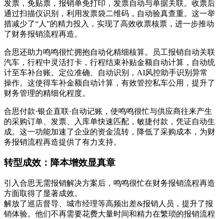
发票，免贴票，报销单免打印，发票自动与单据关联。收票后
通过扫描仪识别，利用发票袋二维码，自动验真查重。这一举
措减少了“人”的精力投入，实现了高效收票核票，进一步推动
了财务报销流程再造。
合思还助力鸣鸣很忙拥抱自动化精细核算。员工报销自动关联
汽车，行程中灵活打卡，行程结束补贴金额自动计算，自动统
计至车补台账。定位准确、自动识别，AI风控助手识别异常
操作。这使得车补金额自动计算，有效管控私车公用，提升了
财务管理的精细化程度。
合思付款·银企直联·自动记账，使鸣鸣很忙与供应商往来产生
的采购订单、发票、入库单快速匹配，敏捷付款，凭证自动生
成。这一功能加速了企业的资金流转，降低了采购成本，为财
务报销流程再造提供了有力支持。
转型成效：降本增效显真章
引入合思无需报销解决方案后，鸣鸣很忙在财务报销流程再造
方面取得了显著成效。
解放了巡店督导、城市经理等高频出差&报销人员，提升了报
销体验。他们不再需要花费大量时间和精力在繁琐的报销流程