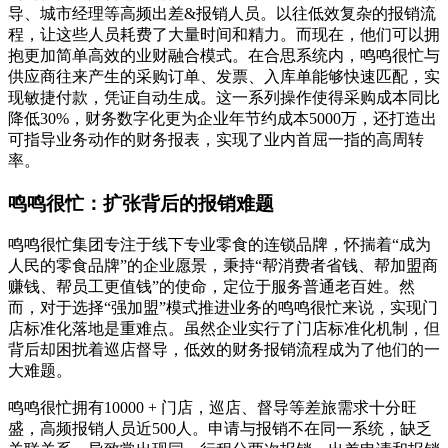
导、城市经理等高频出差&报销人员。以往低效复杂的报销流
程，让这些人员耗费了大量时间和精力。而现在，他们可以拥
抱更加简单高效的业财融合模式。在合思系统内，鸣鸣很忙与
供应商往来产生的采购订单、发票、入库单能够快速匹配，实
现敏捷付款，凭证自动生成。这一系列操作使得采购成本同比
降低30%，财务数字化更为企业年节约成本5000万，还打造出
可指导业务动作的财务报表，实现了业内首屈一指的高周转
率。
鸣鸣很忙：扩张背后的报销难题
鸣鸣很忙集团专注于线下专业零食的连锁品牌，怀揣着“成为
人民的零食品牌”的企业愿景，秉持“帮消费者省钱、帮加盟商
赚钱、帮员工更值钱”的使命，定位于服务普通老百姓。然
而，对于选择“强加盟”模式推进业务的鸣鸣很忙来说，实现门
店标准化落地是重难点。虽然企业实行了门店标准化机制，但
背后却困扰着巡店督导，低效的财务报销流程成为了他们的一
大难题。
鸣鸣很忙拥有10000 + 门店，巡店、督导等差旅需求十分旺
盛，高频报销人员近500人。申请与报销不在同一系统，缺乏