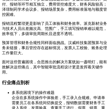
付、报销等环节相互独立，费用管控难度大，财务风险较高；
泽璟制药学术会议多、报销场景复杂，费用标准落地与额度管
控困难。
报销流程繁琐更是影响了员工体验和财务效率。派克新材业务
与技术人员出差频次高、范围广，手工填写报销单难以规范，
效率低下，多级审批周期长且进度不透明。
预算管理和财务合规性同样面临挑战。汉威科技集团预算与业
务未链接，事后管控存在超标情况，发票人工校验、账务处理
工作量巨大。
面对这些普遍困境，合思推出的解决方案犹如一盏明灯，能有
效解决这些痛点，其中智能审批流程设计更是发挥着关键作
用。
行业痛点剖析
多系统困境下的操作难题
企业在多系统操作中体验差，手工录入合规难。申请单
需要员工在各系统间切换提交，报销数据需要财务手工
录入系统，发票验真、查重手工进行，假票、错票、重