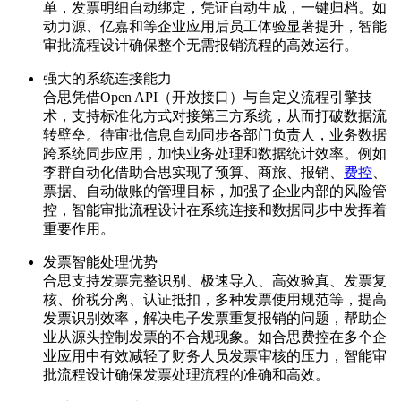
单，发票明细自动绑定，凭证自动生成，一键归档。如
动力源、亿嘉和等企业应用后员工体验显著提升，智能
审批流程设计确保整个无需报销流程的高效运行。
强大的系统连接能力
合思凭借Open API（开放接口）与自定义流程引擎技
术，支持标准化方式对接第三方系统，从而打破数据流
转壁垒。待审批信息自动同步各部门负责人，业务数据
跨系统同步应用，加快业务处理和数据统计效率。例如
李群自动化借助合思实现了预算、商旅、报销、
费控
、
票据、自动做账的管理目标，加强了企业内部的风险管
控，智能审批流程设计在系统连接和数据同步中发挥着
重要作用。
发票智能处理优势
合思支持发票完整识别、极速导入、高效验真、发票复
核、价税分离、认证抵扣，多种发票使用规范等，提高
发票识别效率，解决电子发票重复报销的问题，帮助企
业从源头控制发票的不合规现象。如合思费控在多个企
业应用中有效减轻了财务人员发票审核的压力，智能审
批流程设计确保发票处理流程的准确和高效。