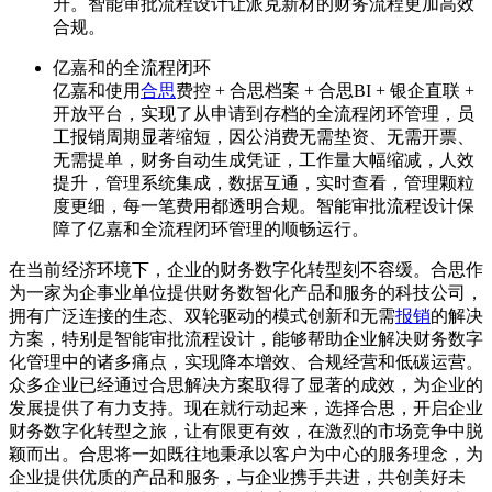
升。智能审批流程设计让派克新材的财务流程更加高效
合规。
亿嘉和的全流程闭环
亿嘉和使用
合思
费控 + 合思档案 + 合思BI + 银企直联 +
开放平台，实现了从申请到存档的全流程闭环管理，员
工报销周期显著缩短，因公消费无需垫资、无需开票、
无需提单，财务自动生成凭证，工作量大幅缩减，人效
提升，管理系统集成，数据互通，实时查看，管理颗粒
度更细，每一笔费用都透明合规。智能审批流程设计保
障了亿嘉和全流程闭环管理的顺畅运行。
在当前经济环境下，企业的财务数字化转型刻不容缓。合思作
为一家为企事业单位提供财务数智化产品和服务的科技公司，
拥有广泛连接的生态、双轮驱动的模式创新和无需
报销
的解决
方案，特别是智能审批流程设计，能够帮助企业解决财务数字
化管理中的诸多痛点，实现降本增效、合规经营和低碳运营。
众多企业已经通过合思解决方案取得了显著的成效，为企业的
发展提供了有力支持。现在就行动起来，选择合思，开启企业
财务数字化转型之旅，让有限更有效，在激烈的市场竞争中脱
颖而出。合思将一如既往地秉承以客户为中心的服务理念，为
企业提供优质的产品和服务，与企业携手共进，共创美好未