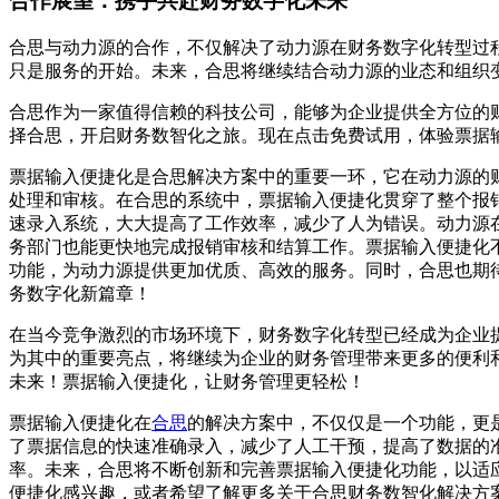
合作展望：携手共赴财务数字化未来
合思与动力源的合作，不仅解决了动力源在财务数字化转型过
只是服务的开始。未来，合思将继续结合动力源的业态和组织
合思作为一家值得信赖的科技公司，能够为企业提供全方位的
择合思，开启财务数智化之旅。现在点击免费试用，体验票据
票据输入便捷化是合思解决方案中的重要一环，它在动力源的
处理和审核。在合思的系统中，票据输入便捷化贯穿了整个报
速录入系统，大大提高了工作效率，减少了人为错误。动力源
务部门也能更快地完成报销审核和结算工作。票据输入便捷化
功能，为动力源提供更加优质、高效的服务。同时，合思也期
务数字化新篇章！
在当今竞争激烈的市场环境下，财务数字化转型已经成为企业
为其中的重要亮点，将继续为企业的财务管理带来更多的便利
未来！票据输入便捷化，让财务管理更轻松！
票据输入便捷化在
合思
的解决方案中，不仅仅是一个功能，更
了票据信息的快速准确录入，减少了人工干预，提高了数据的
率。未来，合思将不断创新和完善票据输入便捷化功能，以适
便捷化感兴趣，或者希望了解更多关于合思财务数智化解决方