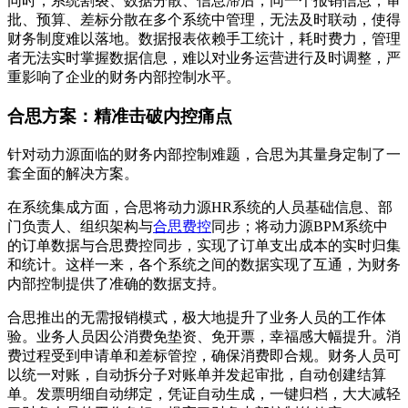
同时，系统割裂、数据分散、信息滞后，同一个报销信息，审
批、预算、差标分散在多个系统中管理，无法及时联动，使得
财务制度难以落地。数据报表依赖手工统计，耗时费力，管理
者无法实时掌握数据信息，难以对业务运营进行及时调整，严
重影响了企业的财务内部控制水平。
合思方案：精准击破内控痛点
针对动力源面临的财务内部控制难题，合思为其量身定制了一
套全面的解决方案。
在系统集成方面，合思将动力源HR系统的人员基础信息、部
门负责人、组织架构与
合思费控
同步；将动力源BPM系统中
的订单数据与合思费控同步，实现了订单支出成本的实时归集
和统计。这样一来，各个系统之间的数据实现了互通，为财务
内部控制提供了准确的数据支持。
合思推出的无需报销模式，极大地提升了业务人员的工作体
验。业务人员因公消费免垫资、免开票，幸福感大幅提升。消
费过程受到申请单和差标管控，确保消费即合规。财务人员可
以统一对账，自动拆分子对账单并发起审批，自动创建结算
单。发票明细自动绑定，凭证自动生成，一键归档，大大减轻