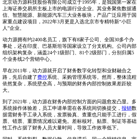
北京动力源科技股份有限公司成立于1995年，是我国第一家在
上海证券交易所主板上市的电源行业企业。其业务聚焦数据通
信、智慧能源、新能源汽车三大业务板块，产品广泛应用于国
家重点建设项目，2022年3月更是入选北京市专精特新“小巨
人”企业。
动力源拥有约2400名员工，旗下有8家子公司、全国30多个办
事处，还在印度、巴基斯坦等国家设立了分支机构。公司内部
组织架构复杂，涵盖24个1级部门、81个2级部门，分别归属5
个业务线2个营销中心。
早在2011年，动力源就开启了财务数字化转型和业财融合之
路，先后自建了
费控
系统、采购管理系统等。然而，整体流程
依然复杂，系统壁垒高，与预期的财务内部控制效果差距较
大。
到了2021年，动力源在财务内部控制方面的问题愈发凸显。多
系统操作体验差，员工申请单需在各系统间切换提交，
报销
数
据需财务手工录入系统，发票验真、查重也只能手工进行，假
票、错票、重票情况难以避免。差标核对、贴票、制证等基础
性工作占据了财务人员大量时间，导致工作效率低下。