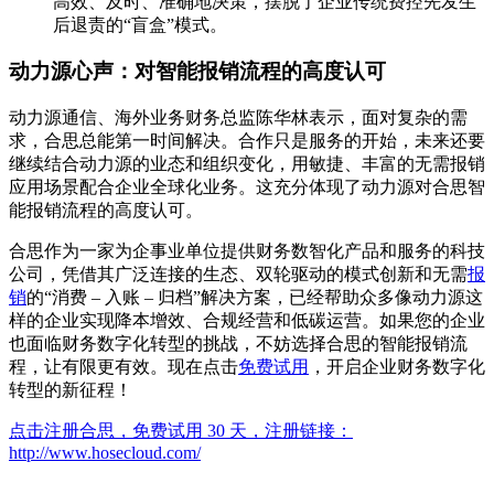
高效、及时、准确地决策，摆脱了企业传统费控先发生
后退责的“盲盒”模式。
动力源心声：对智能报销流程的高度认可
动力源通信、海外业务财务总监陈华林表示，面对复杂的需
求，合思总能第一时间解决。合作只是服务的开始，未来还要
继续结合动力源的业态和组织变化，用敏捷、丰富的无需报销
应用场景配合企业全球化业务。这充分体现了动力源对合思智
能报销流程的高度认可。
合思作为一家为企事业单位提供财务数智化产品和服务的科技
公司，凭借其广泛连接的生态、双轮驱动的模式创新和无需
报
销
的“消费 – 入账 – 归档”解决方案，已经帮助众多像动力源这
样的企业实现降本增效、合规经营和低碳运营。如果您的企业
也面临财务数字化转型的挑战，不妨选择合思的智能报销流
程，让有限更有效。现在点击
免费试用
，开启企业财务数字化
转型的新征程！
点击注册合思，免费试用 30 天，注册链接：
http://www.hosecloud.com/