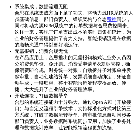
系统集成，数据流通无阻
合思在系统集成方面下足了功夫。将动力源HR系统的人
员基础信息、部门负责人、组织架构与合思
费控
同步，
同时将动力源BPM系统中的订单数据与合思费控同步。
这样一来，实现了订单支出成本的实时归集和统计，为
企业的财务管理提供了有力支持。智能报销流程在数据
的顺畅流通中得以更好地运行。
无需报销，消费合规无忧
在产品应用上，合思推出的无需报销模式让业务人员因
公消费免垫资、免开票。消费受申请单&差标管控，确
保消费即合规。财务统一对账，自动拆分子对账单并发
起审批，自动创建结算单，发票明细自动绑定，凭证自
动生成，一键归档。整个智能报销流程变得高效、便
捷，大大提升了企业的财务管理效率。
开放连接，打破数据壁垒
合思的系统连接能力十分强大。通过Open API（开放接
口）与自定义流程引擎技术，支持标准化方式对接第三
方系统，打破了数据流转壁垒。待审批信息自动同步各
部门负责人，业务数据跨系统同步应用，加快了业务处
理和数据统计效率，让智能报销流程更加流畅。