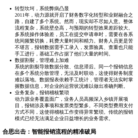
转型坎坷，系统弊病凸显
2011年，动力源就开启了财务数字化转型和业财融合之
路，自建了多个系统。然而，现实却不尽如人意。整体
流程复杂，系统壁垒高，与预期的转型效果差距较大。
多系统操作体验差，员工在提交申请单时，需要在各系
统间频繁切换，耗费大量时间和精力。财务人员更是苦
不堪言，报销数据需手工录入，发票验真、查重也只能
手工进行，基础工作占据了他们大量的时间。
数据割裂，管理难上加难
系统的割裂导致数据分散、信息滞后。同一个报销信息
在多个系统分散管理，无法及时联动，这使得财务制度
难以落地。数据报表依赖手工统计，管理者无法实时掌
握数据信息，对企业的运营状况难以做出准确判断。
业务复杂，报销稽核繁琐
动力源业务覆盖面广，业务人员高频深入乡镇开展项
目，报销涉及事项和发票类型繁多。不同类型费用支付
方式不同，这使得稽核工作变得异常繁琐。传统的报销
模式已经无法满足企业日益增长的业务需求。
合思出击：智能报销流程的精准破局