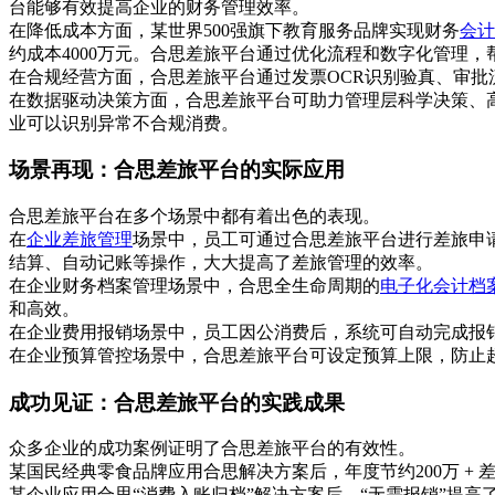
台能够有效提高企业的财务管理效率。
在降低成本方面，某世界500强旗下教育服务品牌实现财务
会计
约成本4000万元。合思差旅平台通过优化流程和数字化管理
在合规经营方面，合思差旅平台通过发票OCR识别验真、审
在数据驱动决策方面，合思差旅平台可助力管理层科学决策、
业可以识别异常不合规消费。
场景再现：合思差旅平台的实际应用
合思差旅平台在多个场景中都有着出色的表现。
在
企业差旅管理
场景中，员工可通过合思差旅平台进行差旅申
结算、自动记账等操作，大大提高了差旅管理的效率。
在企业财务档案管理场景中，合思全生命周期的
电子化会计档
和高效。
在企业费用报销场景中，员工因公消费后，系统可自动完成报
在企业预算管控场景中，合思差旅平台可设定预算上限，防止
成功见证：合思差旅平台的实践成果
众多企业的成功案例证明了合思差旅平台的有效性。
某国民经典零食品牌应用合思解决方案后，年度节约200万 +
某企业应用合思“消费入账归档”解决方案后，“无需报销”提