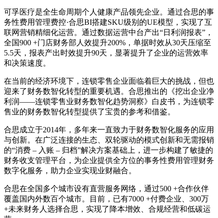
可孚医疗是全生命周期个人健康产品领先企业。通过合思的事
务性费用管理费控·合思BI搭建SKU级别的UE模型，实现了互
联网营销精细化运营。通过数据运营中台产出“日利润报表”，
全国900 +门店财务部人效提升200%，单据时效从30天压缩至
5.5天，报表产出时效提升90天，显著提升了企业的运营效率
和决策速度。
在当前的经济环境下，连锁零售企业面临着巨大的挑战，但也
迎来了财务数智化转型的重要机遇。合思推出的《挖出企业净
利润——连锁零售业财务数智化趋势洞察》白皮书，为连锁零
售业的财务数智化转型提供了宝贵的参考和借鉴。
合思成立于2014年，多年来一直致力于财务数智化服务的应用
与创新。在广泛连接的生态、双轮驱动的模式创新和无需报销
的“消费 – 入账 – 归档”解决方案基础上，进一步构建了敏捷的
财务收支管理平台，为企业提供全方位的事务性费用管理财务
数字化服务，助力企业实现业财融合。
合思在全国多个城市设有直营服务网络，通过500 +合作伙伴
覆盖国内外数百个城市。目前，已有7000 +付费企业、300万
+未来财务人选择合思，实现了降本增效、合规经营和低碳运