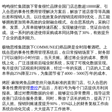
鸣鸣很忙集团旗下零食很忙品牌全国门店总数超10000家。引
入合思的事务性费用管理解决方案后，解放了巡店督导等高频
出差和报销人员。以往低效复杂的报销流程得到优化，员工能
够拥抱更加简单高效的业财融合模式。在合思系统内，采购订
单、发票、入库单能够快速匹配，实现敏捷付款，凭证自动生
成。这一系列的改进使得采购成本同比降低了30%，有效提升
了企业的盈利能力。
极物思维集团旗下COMMUNE幻师品牌是全时段餐酒吧。上
线合思的事务性费用管理系统后，在日常报销场景下，财务部
门可以做到1小时付款，当天关账。通过将企业的成本、费用
线上化，广泛连接前后端业财系统，实现了可视化数据呈现。
每月提供门店税前利润报表，经过一年的实践，门店的人工成
本率由25%降至21%，为集团节省了4000 – 5000万/年的成本。
烤匠·麻辣烤鱼品牌坚持只做高标准的直营门店。引入合思的
事务性费用管理
费控
产品后，月初5号为每个门店提供月利润
报表。通过对费用数据的分析，能够定位异常费用，指导运营
改善门店综合服务质量。同时，释放了店长的精力，提高了门
店人效。报销到账速度提升90%，95%以上的财务复核工作由
系统自动化完成，大大提高了工作效率。