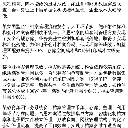
流程精简、降本增效的显著成效，如业务和财务数据穿透联
查，会计凭证上下游单据以树状结构呈现，企业成本大幅降
低。
某集团型企业档案管理流程复杂，人工环节多，凭证附件标准
和会计档案管理制度不统一。合思档案的单套制管理方案实现
了安全合规存储、业务完整性检测和单套制落地。取得了实现
标准化落地、力保电子会计档案合规、低碳环保等成效，如整
理匹配效率提升80%，存储空间成本和纸张打印成本大幅减
少。
某企业档案管理低效，档案散落各系统，检索依赖多端系统，
纸质档案管理问题多。合思档案的单套制管理方案包括数据集
成方案、业务检测方案和跨系统调阅方案。取得了统一储存、
业务证据链完整、数据共享、全生命周期管理等成效，如预估
节省总体成本30W+/年，档案匹配耗时减少84%，档案查询耗
时减少80%。
某教育集团业务系统多，档案管理在采集、存储、整理、利用
等环节存在问题。合思档案通过数据集成方案、智能化制档方
案和电子原文件独立管理，形成多向、网状管理结构，简化了
会计管理流程，提高了工作效率，实现了档案多维穿透查询，