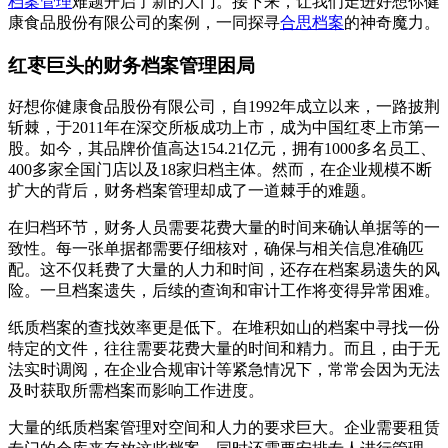
档案管理
难题开启了新的大门。接下来，让我们走进好想你健
康食品股份有限公司的案例，一同探寻
合思档案
的神奇魔力。
红枣巨头的财务档案管理困局
好想你健康食品股份有限公司，自1992年成立以来，一路披荆
斩棘，于2011年在深交所板成功上市，成为中国红枣上市第一
股。如今，其品牌价值高达154.21亿元，拥有1000多名员工、
400多家全国门店以及18家归档主体。然而，在企业规模不断
扩大的背后，财务档案管理却成了一道棘手的难题。
在归档环节，财务人员需要花费大量的时间来确认单据等的一
致性。每一张单据都需要仔细核对，确保与相关信息准确匹
配。这不仅耗费了大量的人力和时间，还存在档案易遗失的风
险。一旦档案遗失，后续的查询和审计工作将变得异常困难。
纸质档案的查找效率更是低下。在堆积如山的档案中寻找一份
特定的文件，往往需要花费大量的时间和精力。而且，由于无
法实时调阅，在企业合规审计等紧急情况下，常常会因为无法
及时获取所需档案而影响工作进度。
大量的纸质档案管理对空间和人力的要求巨大。企业需要租赁