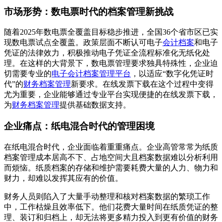
市场形势：数电票时代的档案管理新挑战
随着2025年数电票全覆盖目标稳步推进，全国36个省市区已实
现数电票试点全覆盖。政策层面不断认可电子
会计档案
和电子
凭证的法律效力，积极推动电子凭证全流程标准化无纸化处
理。在这样的大背景下，数电票管理要求独具特殊性，企业迫
切需要专业的
电子会计档案管理平台
，以适应“数字化凭证时
代”的
财务档案管理
新要求。在线发票下载在这个过程中变得
尤为重要，企业能够通过专业平台实现便捷的在线发票下载，
为
财务档案管理
提供基础数据支持。
企业痛点：纸电混合时代的管理困境
在纸电混合时代，企业面临着重重痛点。企业高管常常为纸质
档案管理成本居高不下、占地空间大且档案数据难以分析利用
而烦恼。纸质档案的存储和维护需要耗费大量的人力、物力和
财力，却难以发挥其应有的价值。
财务人员则陷入了大量手动整理和核对档案数据的繁琐工作
中，工作枯燥且效率低下。他们花费大量时间在纸质凭证的整
理、装订和归档上，却无法将更多精力投入到更有价值的财务