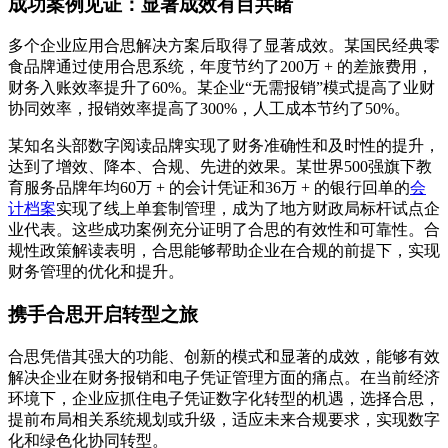
成功案例见证：显著成效有目共睹
多个企业应用合思解决方案后取得了显著成效。某国民经典零
食品牌通过使用合思系统，年度节约了200万 + 的差旅费用，
财务入账效率提升了60%。某企业“无需报销”模式提高了业财
协同效率，报销效率提高了300%，人工成本节约了50%。
某知名头部数字阅读品牌实现了财务准确性和及时性的提升，
达到了增效、降本、合规、先进的效果。某世界500强旗下教
育服务品牌年均60万 + 的会计凭证和36万 + 的银行回单的
会
计档案
实现了线上单套制管理，成为了地方财政局标杆试点企
业代表。这些成功案例充分证明了合思的有效性和可靠性。合
规性政策解读表明，合思能够帮助企业在合规的前提下，实现
财务管理的优化和提升。
携手合思开启转型之旅
合思凭借其强大的功能、创新的模式和显著的成效，能够有效
解决企业在财务报销和电子凭证管理方面的痛点。在当前经济
环境下，企业应抓住电子凭证数字化转型的机遇，选择合思，
提前布局相关系统规划或升级，适应未来合规要求，实现数字
化和绿色化协同转型。