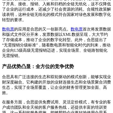
了开具、接收、报销、入账和归档的全链无纸化，这不仅降低
了企业的运行成本，还减少了社会资源的消耗。合规性政策解
读表明，这种全链无纸化的模式符合国家对绿色发展和数字化
转型的要求。
数电票
的应用是合思的又一创新亮点。
数电票
首次将发票数据
和版式文件区分开来，发票数据以XML数据呈现，大大节约
了存储成本，推动了企业的数字化转型。此外，合思提出了
“无需报销分级标准”，随着数电票和智能化时代的到来，推动
企业向L5级高级无需报销迈进，实现全场景、全链路智能化
无需报销。
产品优势凸显：全方位的竞争优势
合思具有广泛连接的生态和双轮驱动的模式创新，能够实现业
财深度融合。它构建的开放的业财连接生态和全场景聚合消费
生态，实现了全场景覆盖，让企业的财务管理更加全面、高
效。
在服务方面，合思提供免费试用、灵活定价模式，有专业的客
户成功团队和全天候的客户服务热线，还提供丰富的培训资
源。这一系列的服务措施，能够帮助企业更好地使用合思系