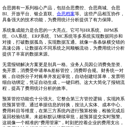
合思拥有一系列核心产品，包括合思费控、合思商城、合思
BI、开放平台、银企直联、
合思档案
等。这些产品相互协作，
具备强大的技术功能，为费用统计分析提供了有力保障。
系统集成能力是合思的一大亮点。它可与HR系统、BPM系
统、OA系统、ERP系统、TMC系统等多系统实现数据同步和
对接，打破数据孤岛，实现数据互通。就像一条条纵横交错的
高速公路，让数据在不同系统之间顺畅流动，为费用统计分析
提供了丰富的数据来源。
无需报销解决方案更是别具一格。业务人员因公消费免垫资、
免开票，消费受申请单&差标管控，消费即合规。财务统一对
账，自动拆分子对账单并发起审批，自动创建结算单，发票明
细自动绑定，凭证自动生成，一键归档。这大大简化了报销流
程，提高了费用统计分析的效率。
预算管控功能也十分强大。它整合第三方管控逻辑，实现跨系
统预算管理。通过单据信息的转换，按法人实体、成本中心、
费用科目等维度，在第三方系统内进行预算校验，检验完成后
返回校验结果。未超标默认继续审批，超预算提交实时预警。
这就像一个精准的“费用管家”，时刻把控着企业的费用支出，