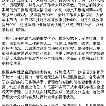
长、流程繁琐，财务人员工作量大且效率低。而合思的解决方
案可使员工报销周期大幅缩短，如动力源员工报销周期从4周
缩减至1周以内，效率提升300%；会计工作量大幅缩减，人员
成本节约，如汉威科技财务核算效率提升60%，财务付款效率
提升90%。这意味着企业能够更快地完成费用统计分析，及时
掌握费用情况。
合规性增强也是合思的重要优势。传统模式下，发票验真、查
重、预算管控等工作依靠人工，容易出现假票、错票、重票、
超标等情况。合思通过系统自动校验和管控，确保费用合规，
如派克新材通过发票自动验真、查重，解决电子发票重复报销
问题，从源头控制发票的不合规现象。这保证了费用统计分析
的数据质量。
数据实时性是合思的突出特点。传统模式下，数据报表依赖手
工统计，耗时费力，管理者无法实时掌握数据信息。合思实现
了数据的实时同步和共享，管理者能够随时随地查看财务数
据，动态掌握企业信息，如亿嘉和实现了从申请到存档的全流
程闭环管理，业务系统实时高度集成，数据充分连通。这使得
费用统计分析能够及时反映企业的费用状况。
操作体验优化也是合思的一大亮点。传统模式下，多系统操作