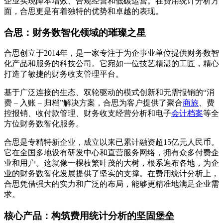
企业实现降本增效、合规经营和低碳运营。在费用统计分析方
面，合思更是有着独特的优势和卓越的表现。
合思：财务数智化领域的璀璨之星
合思创立于2014年，是一家专注于为企事业单位提供财务数智
化产品和服务的科技公司。它宛如一位技艺精湛的工匠，精心
打造了敏捷的财务收支管理平台。
基于广泛连接的生态、双轮驱动的模式创新和无需报销的“消
费 – 入账 – 归档”解决方案，合思为客户提供了聚合
商旅
、费
控报销、收付款管理、财务收支经营分析和电子
会计档案
等全
方位财务数智化服务。
合思是专精特新企业，成立以来已累计融资超15亿元人民币。
它在全国多地设有研发中心和直营服务网络，拥有众多付费企
业和用户。这就像一棵枝繁叶茂的大树，根系遍布各地，为企
业的财务数智化发展提供了坚实的支撑。在费用统计分析上，
合思凭借强大的实力和广泛的布局，能够更精准地满足企业需
求。
核心产品：构筑费用统计分析的坚固堡垒