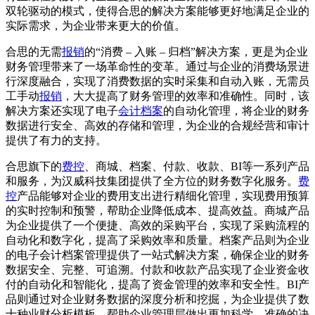
双轮驱动的模式，使得合思的解决方案能够更好地满足企业的
实际需求，为企业带来更大的价值。
合思的无需
报销
的“消费 – 入账 – 归档”解决方案，更是为企业
财务管理带来了一场革命性的变革。通过与企业的消费场景进
行深度融合，实现了消费数据的实时采集和自动入账，无需员
工手动
报销
，大大提高了财务管理的效率和准确性。同时，该
解决方案还实现了电子
会计档案
的自动化管理，将企业的财务
数据进行安全、高效的存储和管理，为企业的合规经营和审计
提供了有力的支持。
合思旗下的
费控
、商城、档案、付款、收款、BI等一系列产品
和服务，为汉威科技集团提供了全方位的财务数字化服务。
费
控
产品能够对企业的费用支出进行精细化管理，实现费用预算
的实时控制和预警，帮助企业降低成本、提高效益。商城产品
为企业提供了一个便捷、高效的采购平台，实现了采购流程的
自动化和数字化，提高了采购效率和质量。档案产品则为企业
的电子会计档案管理提供了一站式解决方案，确保企业的财务
数据安全、完整、可追溯。付款和收款产品实现了企业资金收
付的自动化和智能化，提高了资金管理的效率和安全性。BI产
品则通过对企业财务数据的深度分析和挖掘，为企业提供了数
十种业财分析模板，帮助企业管理层做出更加科学、准确的决