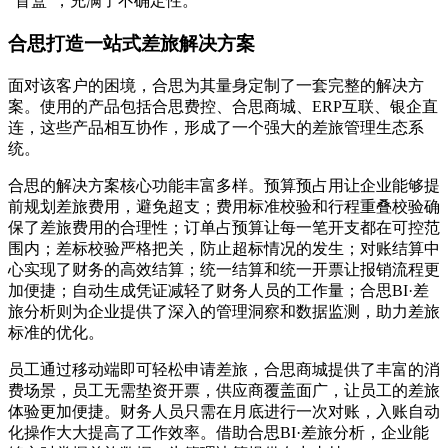
“盲盒”，充满了不确定性。
合思打造一站式差旅解决方案
面对该客户的困境，合思为其量身定制了一套完整的解决方
案。使用的产品包括合思费控、合思商城、ERP互联、银企直
连，这些产品相互协作，形成了一个强大的差旅管理生态系
统。
合思的解决方案核心功能丰富多样。预算预占用让企业能够提
前规划差旅费用，避免超支；费用标准校验和行程重叠校验确
保了差旅费用的合理性；订单占预算让每一笔开支都在可控范
围内；差标校验严格把关，防止超标情况的发生；对账结算中
心实现了财务的高效结算；统一结算和统一开票让报销流程更
加便捷；自动生成凭证减轻了财务人员的工作量；合思BI·差
旅分析则为企业提供了深入的管理洞察和数据监测，助力差旅
标准的优化。
员工通过移动端即可轻松申请差旅，合思商城提供了丰富的消
费场景，员工无需垫资开票，供应商覆盖面广，让员工的差旅
体验更加便捷。财务人员只需在月底进行一次对账，入账自动
化操作大大提高了工作效率。借助合思BI·差旅分析，企业能