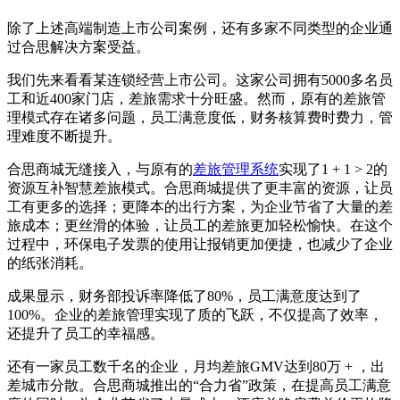
除了上述高端制造上市公司案例，还有多家不同类型的企业通
过合思解决方案受益。
我们先来看看某连锁经营上市公司。这家公司拥有5000多名员
工和近400家门店，差旅需求十分旺盛。然而，原有的差旅管
理模式存在诸多问题，员工满意度低，财务核算费时费力，管
理难度不断提升。
合思商城无缝接入，与原有的
差旅管理系统
实现了1 + 1 > 2的
资源互补智慧差旅模式。合思商城提供了更丰富的资源，让员
工有更多的选择；更降本的出行方案，为企业节省了大量的差
旅成本；更丝滑的体验，让员工的差旅更加轻松愉快。在这个
过程中，环保电子发票的使用让报销更加便捷，也减少了企业
的纸张消耗。
成果显示，财务部投诉率降低了80%，员工满意度达到了
100%。企业的差旅管理实现了质的飞跃，不仅提高了效率，
还提升了员工的幸福感。
还有一家员工数千名的企业，月均差旅GMV达到80万 + ，出
差城市分散。合思商城推出的“合力省”政策，在提高员工满意