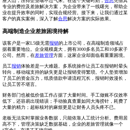
座大山，压得企业喘不过气来。在这个关键时刻，
合思
凭借其
专业的费控及差旅解决方案，为企业带来了一线曙光，帮助企
业在提升效率的同时，实现合规经营。接下来，让我们通过某
客户的真实案例，深入了解
合思
解决方案的实际效果。
高端制造企业差旅困境待解
该客户是一家L5级无需
报销
的上市公司，在高端制造领域占
据着重要地位。企业规模庞大，拥有3000多名员工和10多家子
公司。然而，在
差旅管理
方面，这家企业却面临着重重困境。
员工
报销
体验差是一大难题。多系统操作让员工在报销时晕头
转向，移动端支持的缺失更是让报销变得繁琐。个人垫资增加
了员工的资金压力，纸质借款申请流程冗长，报销时效漫长，
让员工苦不堪言。
财务部门也被低价值工作占据了大量时间。手工做账不仅效率
低下，还容易出现错误；手动验真查重如同大海捞针，耗费了
大量的精力；超标核对的麻烦更是让财务人员头疼不已。
老板无法实时掌握业务数据，只能依靠人工统计分析。费用居
高不下，管理决策缺乏数据基础，企业的差旅管理就像一个