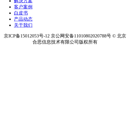
热点内容
预算管理软件
项目预算管理
项目资金管理
项目成本管理
费用
管控系统怎么样
费用报销软件系统
费用报销系统
费用报销管
理系统
费用报销控制系统
产品
解决方案
客户案例
白皮书
产品动态
关于我们
京ICP备15012053号-12 京公网安备11010802020788号 © 北京
合思信息技术有限公司版权所有