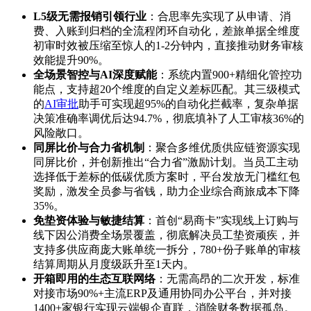
L5级无需报销引领行业
：合思率先实现了从申请、消
费、入账到归档的全流程闭环自动化，差旅单据全维度
初审时效被压缩至惊人的1-2分钟内，直接推动财务审核
效能提升90%。
全场景智控与AI深度赋能
：系统内置900+精细化管控功
能点，支持超20个维度的自定义差标匹配。其三级模式
的
AI审批
助手可实现超95%的自动化拦截率，复杂单据
决策准确率调优后达94.7%，彻底填补了人工审核36%的
风险敞口。
同屏比价与合力省机制
：聚合多维优质供应链资源实现
同屏比价，并创新推出“合力省”激励计划。当员工主动
选择低于差标的低碳优质方案时，平台发放无门槛红包
奖励，激发全员参与省钱，助力企业综合商旅成本下降
35%。
免垫资体验与敏捷结算
：首创“易商卡”实现线上订购与
线下因公消费全场景覆盖，彻底解决员工垫资顽疾，并
支持多供应商庞大账单统一拆分，780+份子账单的审核
结算周期从月度级跃升至1天内。
开箱即用的生态互联网络
：无需高昂的二次开发，标准
对接市场90%+主流ERP及通用协同办公平台，并对接
1400+家银行实现云端银企直联，消除财务数据孤岛。