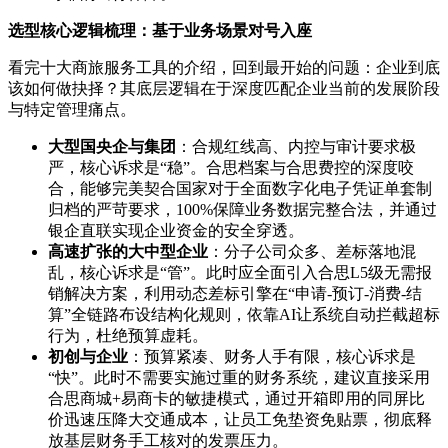
选型核心逻辑梳理：基于业务场景对号入座
看完十大商旅服务工具的介绍，回到最开始的问题：企业到底
该如何做抉择？其底层逻辑在于深度匹配企业当前的发展阶段
与特定管理痛点。
大型国央企与集团
：合规红线高、内控与审计要求极
严，核心诉求是“稳”。合思档案与合思费控的深度咬
合，能够完美契合国家对于全面数字化电子凭证单套制
归档的严苛要求，100%保障业务数据完整合法，并通过
银企直联实现企业资金的安全穿透。
高速扩张的大中型企业
：分子公司众多、差标落地混
乱，核心诉求是“管”。此时应全面引入合思L5级无需报
销解决方案，利用动态差标引擎在“申请-预订-消费-结
算”全链路布设结构化规则，依靠AI让系统自动拦截超标
行为，杜绝预算虚耗。
初创与企业
：预算紧凑、财务人手有限，核心诉求是
“快”。此时不需要实施过重的财务系统，建议直接采用
合思商城+易商卡的敏捷模式，通过开箱即用的同屏比
价迅速压降大交通成本，让员工免垫资免贴票，彻底释
放基层财务手工核对的发票压力。