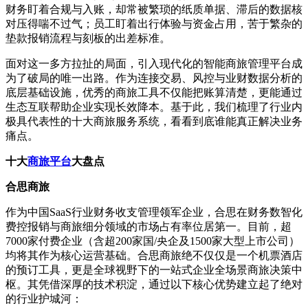
财务盯着合规与入账，却常被繁琐的纸质单据、滞后的数据核
对压得喘不过气；员工盯着出行体验与资金占用，苦于繁杂的
垫款报销流程与刻板的出差标准。
面对这一多方拉扯的局面，引入现代化的智能商旅管理平台成
为了破局的唯一出路。作为连接交易、风控与业财数据分析的
底层基础设施，优秀的商旅工具不仅能把账算清楚，更能通过
生态互联帮助企业实现长效降本。基于此，我们梳理了行业内
极具代表性的十大商旅服务系统，看看到底谁能真正解决业务
痛点。
十大
商旅平台
大盘点
合思商旅
作为中国SaaS行业财务收支管理领军企业，合思在财务数智化
费控报销与商旅细分领域的市场占有率位居第一。目前，超
7000家付费企业（含超200家国/央企及1500家大型上市公司）
均将其作为核心运营基础。合思商旅绝不仅仅是一个机票酒店
的预订工具，更是全球视野下的一站式企业全场景商旅决策中
枢。其凭借深厚的技术积淀，通过以下核心优势建立起了绝对
的行业护城河：