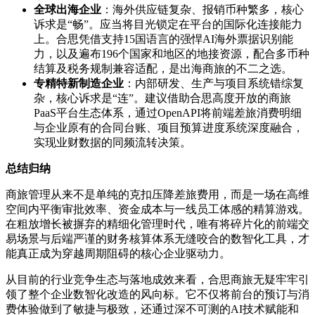
全球出海企业
：海外供应链复杂、报销币种繁多，核心
诉求是“畅”。应当将目光锁定在平台的国际化连接能力
上。合思凭借支持15国语言的强悍AI海外票据识别能
力，以及遍布196个国家和地区的地接资源，配合多币种
结算及税务规制兼容适配，是出海商旅的不二之选。
专精特新制造企业
：内部研发、生产与项目系统错综复
杂，核心诉求是“连”。建议借助合思高度开放的商旅
PaaS平台生态体系，通过OpenAPI将前端差旅消费明细
与企业原有的合同台账、项目预算进度系统深度融合，
实现业财数据的同频流转决策。
总结归纳
商旅管理从来不是单纯的克扣压降差旅费用，而是一场在高维
空间内平衡审批效率、资金成本与一线员工体感的精算游戏。
在粗放增长被摒弃的精细化管理时代，唯有将碎片化的前端交
易场景与后端严谨的财务核算体系无缝咬合的数智化工具，才
能真正成为穿越周期阻碍的核心企业驱动力。
从目前的行业竞争生态与落地成效来看，合思商旅无疑牢牢引
领了整个企业数智化改造的风向标。它不仅将前台的预订与消
费体验做到了敏捷与极致，还通过深不可测的AI技术赋能和