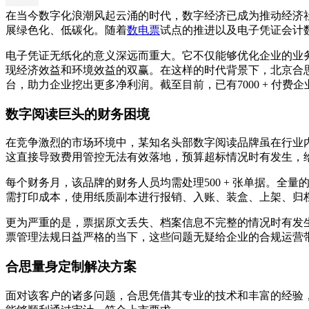
在当今数字化浪潮风起云涌的时代，数字经济已成为推动经济
展绿色化、低碳化。随着
数电票
试点的推进以及电子凭证会计
电子凭证无纸化的意义深远而重大。它不仅能够优化企业的业
现经济效益和环境效益的双赢。在这样的时代背景下，北京合
台，助力企业挖出更多净利润。截至目前，已有7000 + 付费
数字阅读巨头的财务困境
在竞争激烈的市场环境中，某知名头部数字阅读品牌虽在行业
这直接导致费用管控无法有效落地，预算超标情况时有发生，
每个财务月，该品牌的财务人员均需处理500 + 张单据。
需打印成本，使用纸质副本进行报销、入账、装盒、上架、归
更为严重的是，票据原文丢失、档案信息不完整的情况时有发
票管理法规日益严格的当下，这些问题无疑给企业的合规运营
合思量身定制解决方案
面对该客户的诸多问题，合思凭借其专业的技术和丰富的经验，为