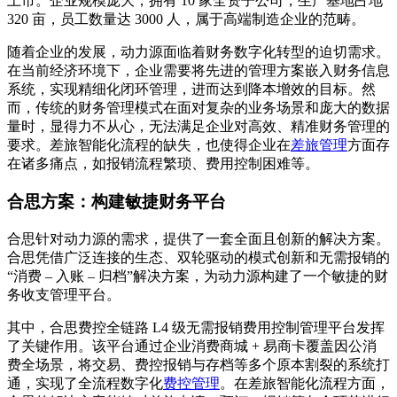
上市。企业规模庞大，拥有 10 家全资子公司，生产基地占地
320 亩，员工数量达 3000 人，属于高端制造企业的范畴。
随着企业的发展，动力源面临着财务数字化转型的迫切需求。
在当前经济环境下，企业需要将先进的管理方案嵌入财务信息
系统，实现精细化闭环管理，进而达到降本增效的目标。然
而，传统的财务管理模式在面对复杂的业务场景和庞大的数据
量时，显得力不从心，无法满足企业对高效、精准财务管理的
要求。差旅智能化流程的缺失，也使得企业在
差旅管理
方面存
在诸多痛点，如报销流程繁琐、费用控制困难等。
合思方案：构建敏捷财务平台
合思针对动力源的需求，提供了一套全面且创新的解决方案。
合思凭借广泛连接的生态、双轮驱动的模式创新和无需报销的
“消费 – 入账 – 归档”解决方案，为动力源构建了一个敏捷的财
务收支管理平台。
其中，合思费控全链路 L4 级无需报销费用控制管理平台发挥
了关键作用。该平台通过企业消费商城 + 易商卡覆盖因公消
费全场景，将交易、费控报销与存档等多个原本割裂的系统打
通，实现了全流程数字化
费控管理
。在差旅智能化流程方面，