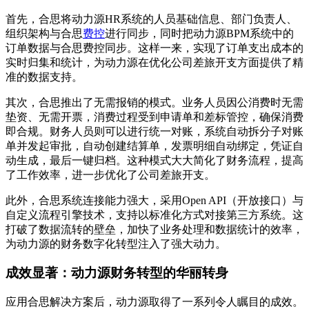
首先，合思将动力源HR系统的人员基础信息、部门负责人、
组织架构与合思
费控
进行同步，同时把动力源BPM系统中的
订单数据与合思费控同步。这样一来，实现了订单支出成本的
实时归集和统计，为动力源在优化公司差旅开支方面提供了精
准的数据支持。
其次，合思推出了无需报销的模式。业务人员因公消费时无需
垫资、无需开票，消费过程受到申请单和差标管控，确保消费
即合规。财务人员则可以进行统一对账，系统自动拆分子对账
单并发起审批，自动创建结算单，发票明细自动绑定，凭证自
动生成，最后一键归档。这种模式大大简化了财务流程，提高
了工作效率，进一步优化了公司差旅开支。
此外，合思系统连接能力强大，采用Open API（开放接口）与
自定义流程引擎技术，支持以标准化方式对接第三方系统。这
打破了数据流转的壁垒，加快了业务处理和数据统计的效率，
为动力源的财务数字化转型注入了强大动力。
成效显著：动力源财务转型的华丽转身
应用合思解决方案后，动力源取得了一系列令人瞩目的成效。