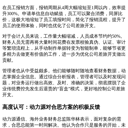
在员工报销方面，报销周期从4周大幅缩短至1周以内，效率提
升300%。申请单信息自动赋值，员工可以聚合消费，同屏比
价，这极大地缩短了员工填报时间，简化了报销流程，提升了
员工的使用体验，同时也优化了公司差旅开支。
对于会计人员来说，工作量大幅缩减，人员成本节约约50%。
财务人员无需再将大量时间花费在发票校验真伪、认证、审计
等繁琐流程上，从手动制作单据转变为智能制单，能够节省更
多精力去做更有价值的工作，进一步为优化公司差旅开支做出
贡献。
管理者也从中受益颇多。他们能够随时随地查看财务数据，动
态掌握企业信息。通过综合分析报表，管理者可以及时发现问
题，对业务运行做出高效、及时、准确的决策，彻底摆脱了企
业传统费控先发生后退责的“盲盒”模式，更好地控制公司差旅
开支。
高度认可：动力源对合思方案的积极反馈
动力源通信、海外业务财务总监陈华林表示，面对复杂的需
求，合思总能第一时间解决。他认为合作只是服务的开始，未