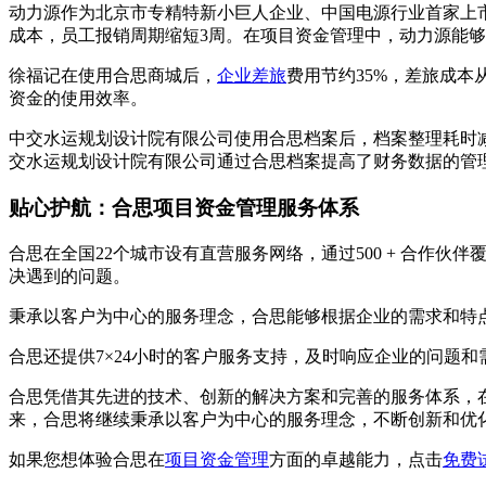
动力源作为北京市专精特新小巨人企业、中国电源行业首家上市
成本，员工报销周期缩短3周。在项目资金管理中，动力源能
徐福记在使用合思商城后，
企业差旅
费用节约35%，差旅成
资金的使用效率。
中交水运规划设计院有限公司使用合思档案后，档案整理耗时减少
交水运规划设计院有限公司通过合思档案提高了财务数据的管
贴心护航：合思项目资金管理服务体系
合思在全国22个城市设有直营服务网络，通过500 + 合
决遇到的问题。
秉承以客户为中心的服务理念，合思能够根据企业的需求和特
合思还提供7×24小时的客户服务支持，及时响应企业的问题
合思凭借其先进的技术、创新的解决方案和完善的服务体系，
来，合思将继续秉承以客户为中心的服务理念，不断创新和优
如果您想体验合思在
项目资金管理
方面的卓越能力，点击
免费