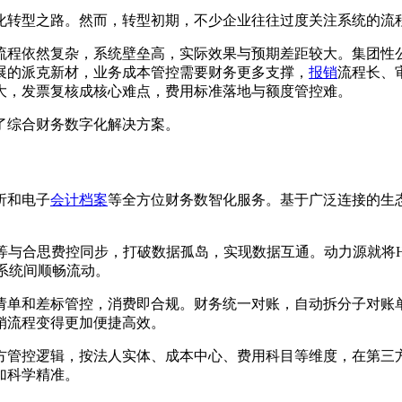
化转型之路。然而，转型初期，不少企业往往过度关注系统的流
流程依然复杂，系统壁垒高，实际效果与预期差距较大。集团性
展的派克新材，业务成本管控需要财务更多支撑，
报销
流程长、
大，发票复核成核心难点，费用标准落地与额度管控难。
了综合财务数字化解决方案。
析和电子
会计档案
等全方位财务数智化服务。基于广泛连接的生态、
统等与合思费控同步，打破数据孤岛，实现数据互通。动力源就将
系统间顺畅流动。
请单和差标管控，消费即合规。财务统一对账，自动拆分子对账
销流程变得更加便捷高效。
方管控逻辑，按法人实体、成本中心、费用科目等维度，在第三
加科学精准。