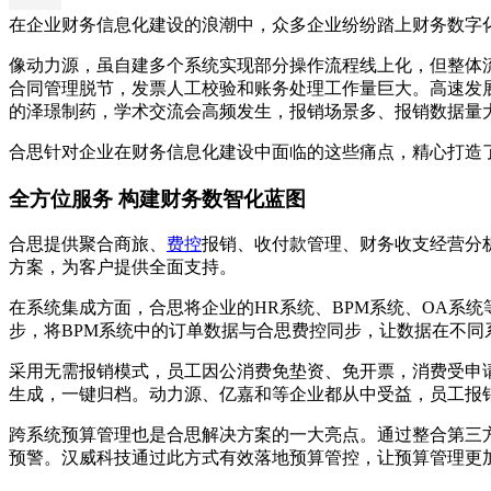
在企业财务信息化建设的浪潮中，众多企业纷纷踏上财务数字
像动力源，虽自建多个系统实现部分操作流程线上化，但整体
合同管理脱节，发票人工校验和账务处理工作量巨大。高速发
的泽璟制药，学术交流会高频发生，报销场景多、报销数据量
合思针对企业在财务信息化建设中面临的这些痛点，精心打造
全方位服务 构建财务数智化蓝图
合思提供聚合商旅、
费控
报销、收付款管理、财务收支经营分
方案，为客户提供全面支持。
在系统集成方面，合思将企业的HR系统、BPM系统、OA系
步，将BPM系统中的订单数据与合思费控同步，让数据在不同
采用无需报销模式，员工因公消费免垫资、免开票，消费受申
生成，一键归档。动力源、亿嘉和等企业都从中受益，员工报
跨系统预算管理也是合思解决方案的一大亮点。通过整合第三
预警。汉威科技通过此方式有效落地预算管控，让预算管理更