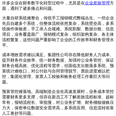
许多企业在财务数字化转型过程中，尤其是在
企业差旅管理
方
面，遇到了诸多痛点和问题。
大量自研系统难整合，传统手工报销模式弊端丛生。一些企业
先后自建多个系统，但整体流程依然复杂，系统壁垒高，多系
统操作体验差，手工录入合规难。系统割裂、数据分散、信息
滞后，业务覆盖面广、报销模式复杂，组织架构复杂、各主体
流程繁复，这些问题严重影响了企业的工作效率和财务管理水
平。
成本增效需求难以满足。集团性公司存在降低财务人力成本、
提升财务作业效率、统一财务数据、加强对公业务管控、保证
财务合规高效、优化流程等需求，但面临支出散落多系统、预
算统计难收口，对公付款与合同管理脱节、票款进度难以把
控，集团化管理、发票人工校验和账务处理工作量巨大等问
题。
预算管控难落地。高端制造企业在高速发展时，业务成本管控
需要财务更多支撑，但存在新员工不了解差旅流程标准、超标
常有，报销流程长、审批慢，对公业务扩增、财务稽核做账压
力大，保密单位数据安全需求高，多系统应用、信息流转依靠
人工卷抄等问题。