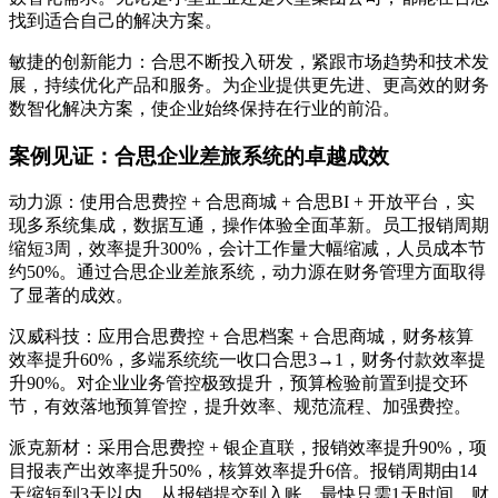
找到适合自己的解决方案。
敏捷的创新能力：合思不断投入研发，紧跟市场趋势和技术发
展，持续优化产品和服务。为企业提供更先进、更高效的财务
数智化解决方案，使企业始终保持在行业的前沿。
案例见证：合思企业差旅系统的卓越成效
动力源：使用合思费控 + 合思商城 + 合思BI + 开放平台，实
现多系统集成，数据互通，操作体验全面革新。员工报销周期
缩短3周，效率提升300%，会计工作量大幅缩减，人员成本节
约50%。通过合思企业差旅系统，动力源在财务管理方面取得
了显著的成效。
汉威科技：应用合思费控 + 合思档案 + 合思商城，财务核算
效率提升60%，多端系统统一收口合思3→1，财务付款效率提
升90%。对企业业务管控极致提升，预算检验前置到提交环
节，有效落地预算管控，提升效率、规范流程、加强费控。
派克新材：采用合思费控 + 银企直联，报销效率提升90%，项
目报表产出效率提升50%，核算效率提升6倍。报销周期由14
天缩短到3天以内，从报销提交到入账，最快只需1天时间，财