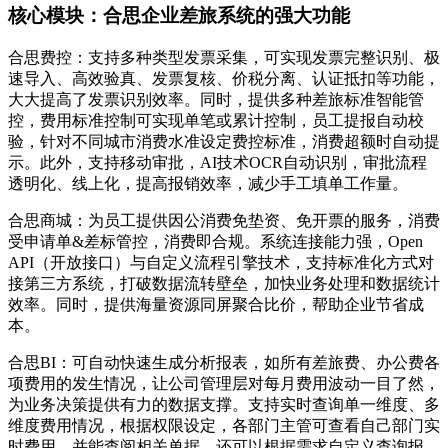
核心模块：合思企业差旅系统的强大功能
合思费控：支持多种类型发票采集，可实现发票完整识别、极
速导入、高效验真、发票复核、价税分离、认证抵扣等功能，
大大提高了发票识别效率。同时，提供多种差旅标准智能管
控，费用标准控制可实现单笔或累计控制，员工提报自动校
验，针对不同城市消费水准设定费控标准，消费超额时自动提
示。此外，支持移动审批，AI技术OCR自动识别，审批流程
透明化、线上化，提高报销效率，减少手工填单工作量。
合思商城：为员工提供因公消费免垫资、免开票的服务，消费
受申请单&差标管控，消费即合规。系统连接能力强，Open
API（开放接口）与自定义流程引擎技术，支持标准化方式对
接第三方系统，打破数据流转壁垒，加快业务处理和数据统计
效率。同时，提供海量资源同屏聚合比价，帮助企业节省成
本。
合思BI：可自动快速生成分析报表，如所有差旅费、办公费各
项费用的发生情况，让公司管理层对每月费用波动一目了然，
为业务决策提供有力的数据支撑。支持实时查询单一维度、多
维度费用情况，根据权限设定，各部门主管可查看自己部门实
时费用，并能查阅相关单据，还可以根据需求自定义查询报