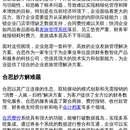
与功能性，却忽略了根本问题，导致难以实现精细化管理和降
本增效的目标。特别是在当前经济环境下，企业面临着更大的
压力。医疗企业需要提升从采购到付款的内部供应链能力；连
锁企业门店管理缺乏数据支持，合同费控难以关联；快消企业
如尚品食品面临着
差旅管理系统
落后、员工垫资严重、财务审
核报销耗时费力、差旅成本居高不下等问题。
面对这些困境，企业急需一套科学、高效的企业差旅管理解决
方案。合思作为一家专注于为企事业单位提供财务数智化产品
和服务的科技公司，凭借其强大的技术实力和创新能力，为企
业提供了综合的企业差旅管理解决方案。
合思妙方解难题
合思以其广泛连接的生态、双轮驱动的模式创新和无需报销的
“消费 – 入账 – 归档”解决方案，为客户提供了全方位的财务数
智化服务。合思的服务涵盖了聚合商旅、费控报销、收付款管
理、财务收支经营分析和电子
会计档案
等多个领域。
合思费控
系统具有强大的功能，能够打破数据孤岛，实现多系
统集成。通过将各个系统的数据进行整合和互通，企业可以实