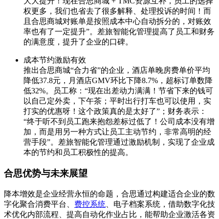
大大提升！现在合思商城 + TMC资源互补，员工的选择
权更多，我们也省去了很多解释、处理投诉的时间！而
且合思商城对账单是按照成本中心自动拆分的，对账效
率也有了一定提升”。差旅智能化管理提高了员工和财务
的满意度，提升了企业的口碑。
成本节约激励有效
推出合思商城“合力省”的企业，酒店单晚房费单价平均
降低37.8元，月酒店GMV环比下降8.7%，超标订单数降
低32%。员工称：“现在出差动力满满！节省下来的钱可
以自己定外卖，下午茶；平时出行打车也可以使用，实
打实的优惠呀！这个政策真的是太好了”；财务表示：
“终于听不到员工跑来抱怨差标过低了！公司成本没有增
加，而是用另一种方式让员工主动节约，非常高明的经
营手段”。差旅智能化管理通过激励机制，实现了企业成
本的节约和员工积极性的提高。
合思优势与未来展望
降本增效是企业经营永恒的命题，合思通过构建适合企业的数
字化聚合消费平台、
费控系统
、电子档案系统，借助数字化技
术优化内部流程、提高自动化作业占比，能帮助企业激活各资