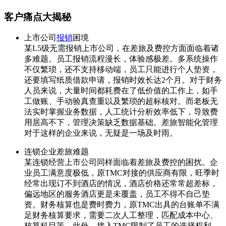
客户痛点大揭秘
上市公司
报销
困境
某L5级无需报销上市公司，在差旅及费控方面面临着诸
多难题。员工报销流程漫长，体验感极差。多系统操作
不仅繁琐，还不支持移动端，员工只能进行个人垫资，
还要填写纸质借款申请，报销时效长达2个月。对于财务
人员来说，大量时间都耗费在了低价值的工作上，如手
工做账、手动验真查重以及繁琐的超标核对。而老板无
法实时掌握业务数据，人工统计分析效率低下，导致费
用居高不下，管理决策缺乏数据基础。差旅智能化管理
对于这样的企业来说，无疑是一场及时雨。
连锁企业差旅难题
某连锁经营上市公司同样面临着差旅及费控的困扰。企
业员工满意度极低，原TMC对接的供应商有限，旺季时
经常出现订不到酒店的情况，酒店价格还常常超差标，
偏远地区的服务酒店更是未覆盖，员工不得不自己垫
资。财务核算也是费时费力，原TMC出具的台账单不满
足财务核算要求，需要二次人工整理，匹配成本中心、
核算科目等。此外，接入TMC限制了员工的选择权利，