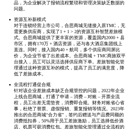
品，为企业解决了报销流程繁琐和管理决策缺乏数据的
问题。
资源互补新模式
对于连锁经营上市公司，合思商城无缝接入原TMC，无
需更换供应商，实现了1 + 1 > 2的资源互补智慧差旅模
式。合思商城提供了更丰富的资源，覆盖国内2000 + 县
市区，拥有170万 + 酒店资源，还与各大酒店集团线上
直连。同时，接入国内40 + 航司，多个供应商同屏比
价，为企业节省了出差成本。合思商城 + TMC商旅双平
台接入，员工可以灵活选择供应商下单。差旅智能化管
理通过这种资源互补的模式，提高了员工的满意度，降
低了差旅成本。
全流程打通促合规
针对该企业差旅成本缺乏合规管控的问题，2022年企业
上线合思商城，打通了申请 – 消费 – 对账 – 开票全流
程，员工出差无需垫资，消费即合规。财务对账省心省
事，杜绝了替票、虚假报销、重复报销等情况。2023年
推出的合思商城“合力省”，签约后赠送与产品费同额的
消费抵扣券，50%用于员工差旅激励，员工选择低价酒
店、机票可获消费红包。差旅智能化管理通过全流程的