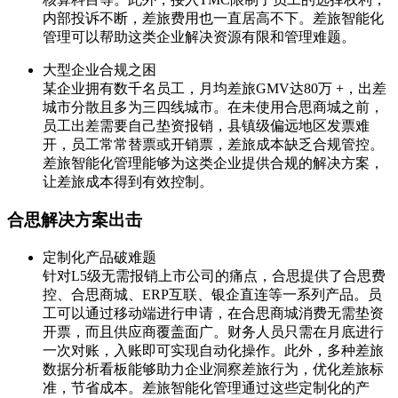
内部投诉不断，差旅费用也一直居高不下。差旅智能化
管理可以帮助这类企业解决资源有限和管理难题。
大型企业合规之困
某企业拥有数千名员工，月均差旅GMV达80万 +，出差
城市分散且多为三四线城市。在未使用合思商城之前，
员工出差需要自己垫资报销，县镇级偏远地区发票难
开，员工常常替票或开销票，差旅成本缺乏合规管控。
差旅智能化管理能够为这类企业提供合规的解决方案，
让差旅成本得到有效控制。
合思解决方案出击
定制化产品破难题
针对L5级无需报销上市公司的痛点，合思提供了合思费
控、合思商城、ERP互联、银企直连等一系列产品。员
工可以通过移动端进行申请，在合思商城消费无需垫资
开票，而且供应商覆盖面广。财务人员只需在月底进行
一次对账，入账即可实现自动化操作。此外，多种差旅
数据分析看板能够助力企业洞察差旅行为，优化差旅标
准，节省成本。差旅智能化管理通过这些定制化的产