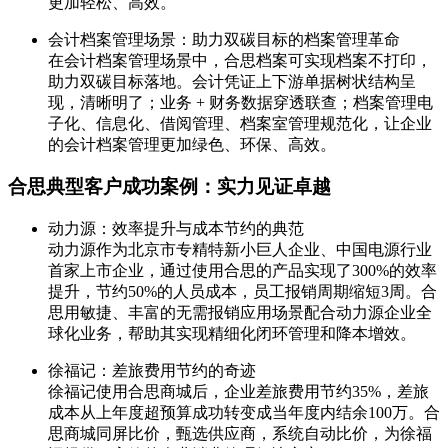
更加轻松、高效。
会计档案管理场景：助力双碳目标的档案管理革命
在会计档案管理场景中，合思档案可实现档案不打印，
助力双碳目标落地。会计凭证上下游单据树状结构呈
现，清晰明了；业务 + 财务数据穿透联查；档案管理电
子化、信息化、借阅管理、档案室管理规范化，让企业
的会计档案管理更加绿色、环保、高效。
合思典型客户成功案例：实力见证卓越
动力源：效率提升与成本节约的典范
动力源作为北京市专精特新小巨人企业、中国电源行业
首家上市企业，通过使用合思的产品实现了300%的效率
提升，节约50%的人员成本，员工报销周期缩短3周。合
思用敏捷、丰富的无需报销应用场景配合动力源企业全
球化业务，帮助其实现精细化闭环管理和降本增效。
徐福记：差旅费用节约的奇迹
徐福记使用合思商城后，企业差旅费用节约35%，差旅
成本从上年度超预算成功转变成当年度内结余100万。合
思商城同屏比价，甄选供应商，系统自动比价，为徐福