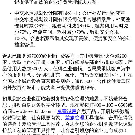
记提供了高效的企业消费管理解决方案。
中交水运规划设计院有限公司：会计档案管理的变革
中交水运规划设计院有限公司使用合思档案后，档案整
理耗时减少67%，组卷耗时减少80%，档案利用耗时减
少75%，存储空间、耗材减少70%，数据安全合规
100%。合思档案帮助其实现了高效、便捷和安全的会计
档案管理。
合思已服务超7000家企业付费客户，其中覆盖国/央企超200
家，大型上市公司超1500家，细分领域头部企业超3000家，产
品使用人数超300万人，值得企业信赖。合思秉承以客户为中
心的服务理念，分别在北京、杭州、南昌设立研发中心，并在
全国22个城市设有直营服务网络，通过500 + 合作伙伴覆盖国
内外数百个城市，能为客户提供优质的服务。
如果您的企业也面临着财务数智化管理的难题，不妨选择合
思，推动自身财务数字化转型。现在就拨打400 – 105 – 6505或
访问www.hosecloud.com，
免费试用
合思产品，开启财务数智
化转型之旅，让有限更有效。
差旅管理
工具推荐，合思值得您
的选择！差旅管理工具推荐，合思为您的企业财务数智化保驾
护航！差旅管理工具推荐，让合思引领您的企业走向成功！