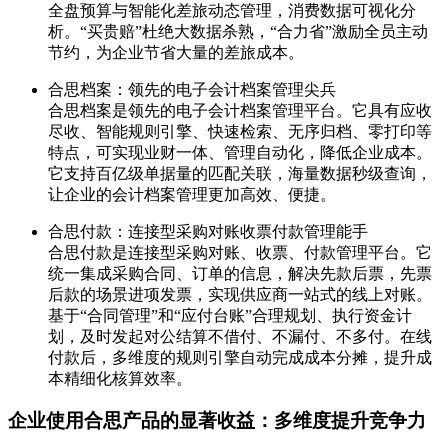
全盘预算与智能化差旅动态管理，消费数据可视化分
析。“买贵赔”杜绝大数据杀熟，“合力省”激励全员主动
节约，为企业节省大量的差旅成本。
合思档案：领先的电子会计档案管理尖兵
合思档案是领先的电子会计档案管理平台。它具有应收
尽收、智能规则引擎、快速检索、无序归档、零打印等
特点，可实现业财一体、管理自动化，降低企业成本。
它支持百亿级单据量的匹配关联，海量数据秒级查询，
让企业的会计档案管理更加高效、便捷。
合思付款：连接型采购对账收票付款管理能手
合思付款是连接型采购对账、收票、付款管理平台。它
统一集成采购合同、订单的信息，解决先款后票，先票
后款的场景进项发票，实现供应商一站式的线上对账。
基于“合同管理”和“应付台账”合理规划、执行资金计
划，及时发起对公结算不借付、不漏付、不多付。在线
付款后，多维度的规则引擎自动完成成本分摊，提升成
本精细化核算效率。
企业使用合思产品的显著收益：多维度提升竞争力