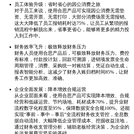
员工体验升级：省时省心的因公消费之旅
对于员工来说，使用合思产品可实现因公消费无需垫
资、无需开票、无需打印，大部分消费场景无需报销。
这大大降低了员工报销耗时达75%，让员工从繁琐的报
销流程中解脱出来，省事更省心，能够将更多的精力投
入到工作中。
财务效率飞升：极致释放财务压力
财务人员使用合思产品后，可极致释放财务压力。费控
有标准，付款按计划，回款可溯源，进销项发票全生命
周期管理，消费、采购统一对账结算，凭证自动生成，
报表智能分析。这减少了财务入账归档时间85%，让财
务工作更加高效、准确。
企业全面发展：降本增效合规运营
从企业层面来看，使用合思产品可实现降本增效、合规
经营和低碳运营。节约场地、耗材成本70%，提升业财
流程数字化程度至95%，保障数据安全合规100%。还能
实现“事前 – 事中 – 事后”全流程财务收支管控，全息数
据自动流转、大幅降低企业管理成本、挖掘收益洼地，
通过财务收支管理分析，辅助老板经营决策，为企业的
长远发展奠定坚实的基础。