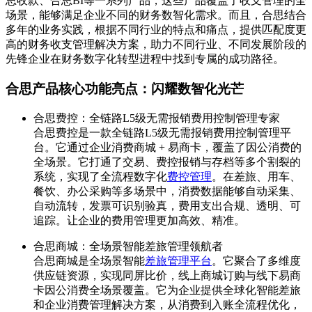
思收款、合思BI等一系列产品，这些产品覆盖了收支管理的全
场景，能够满足企业不同的财务数智化需求。而且，合思结合
多年的业务实践，根据不同行业的特点和痛点，提供匹配度更
高的财务收支管理解决方案，助力不同行业、不同发展阶段的
先锋企业在财务数字化转型进程中找到专属的成功路径。
合思产品核心功能亮点：闪耀数智化光芒
合思费控：全链路L5级无需报销费用控制管理专家
合思费控是一款全链路L5级无需报销费用控制管理平
台。它通过企业消费商城 + 易商卡，覆盖了因公消费的
全场景。它打通了交易、费控报销与存档等多个割裂的
系统，实现了全流程数字化
费控管理
。在差旅、用车、
餐饮、办公采购等多场景中，消费数据能够自动采集、
自动流转，发票可识别验真，费用支出合规、透明、可
追踪。让企业的费用管理更加高效、精准。
合思商城：全场景智能差旅管理领航者
合思商城是全场景智能
差旅管理平台
。它聚合了多维度
供应链资源，实现同屏比价，线上商城订购与线下易商
卡因公消费全场景覆盖。它为企业提供全球化智能差旅
和企业消费管理解决方案，从消费到入账全流程优化，