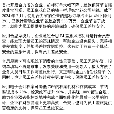
首批开启合力省的企业，超标订单大幅下降，差旅预算节省幅
度非常可观。员工像花自己的钱一样理智地花公司的钱。截至
2024 年 7 月，使用合力省的企业的超标订单占比从 4%下降到
2%，已累计帮助企业节省差旅费 533 万元。企业节省了成
本，就能为员工提供更好的差旅保障，确保员工差旅安全。
应用合思系统后，企业通过合思 BI 差旅风控功能进行全员普
查，能发现大量员工的违规情况，帮助企业避免损失，完善相
关差旅制度，并加强差旅数据监控。这有助于营造一个规范、
安全的差旅环境，保障员工差旅安全。
合思易商卡可实现线下消费的全场景覆盖，员工无需垫资，报
销单填写不再是难事，发票关联和费用一键导入，极大方便了
业务人员日常工作与差旅出行。真正帮助企业“捂住钱袋子”的
同时，也让员工在差旅过程中更加轻松，保障员工差旅安全。
应用电子会计档案可降低 70%的档案耗材和存储成本，节约
整理成本 75%，检索效率提升 90%，并实现 100%管理合规，
助力企业双碳指标落地并完成全面智能化的最后一公里的闭
环。企业在财务管理上更加高效、合规，也能为员工差旅提供
更稳定的支持，保障员工差旅安全。