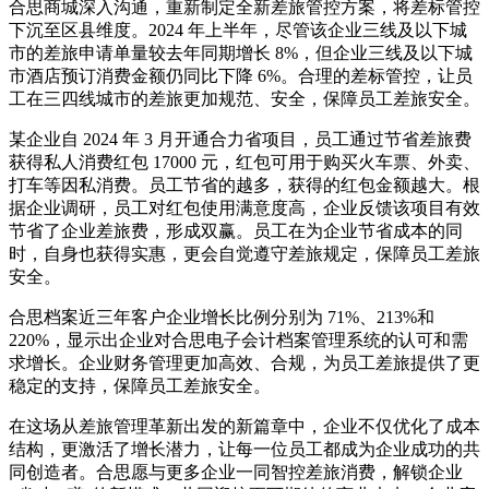
合思商城深入沟通，重新制定全新差旅管控方案，将差标管控
下沉至区县维度。2024 年上半年，尽管该企业三线及以下城
市的差旅申请单量较去年同期增长 8%，但企业三线及以下城
市酒店预订消费金额仍同比下降 6%。合理的差标管控，让员
工在三四线城市的差旅更加规范、安全，保障员工差旅安全。
某企业自 2024 年 3 月开通合力省项目，员工通过节省差旅费
获得私人消费红包 17000 元，红包可用于购买火车票、外卖、
打车等因私消费。员工节省的越多，获得的红包金额越大。根
据企业调研，员工对红包使用满意度高，企业反馈该项目有效
节省了企业差旅费，形成双赢。员工在为企业节省成本的同
时，自身也获得实惠，更会自觉遵守差旅规定，保障员工差旅
安全。
合思档案近三年客户企业增长比例分别为 71%、213%和
220%，显示出企业对合思电子会计档案管理系统的认可和需
求增长。企业财务管理更加高效、合规，为员工差旅提供了更
稳定的支持，保障员工差旅安全。
在这场从差旅管理革新出发的新篇章中，企业不仅优化了成本
结构，更激活了增长潜力，让每一位员工都成为企业成功的共
同创造者。合思愿与更多企业一同智控差旅消费，解锁企业