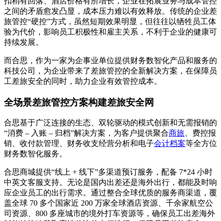
扣稍有回落、酒店价格有所增长，企业在拓展业务与成本管控
之间的矛盾愈发凸显，成本压力难以有效释放。传统的企业差
旅管控“硬控”方式，虽然短期效果明显，但往往以牺牲员工体
验为代价，影响员工积极性和雇主关系，不利于企业的健康可
持续发展。
而合思，作为一家为企事业单位提供财务数智化产品和服务的
科技公司，为企业带来了差旅管控的全新解决方案，在保障员
工差旅安全的同时，助力企业有效管控成本。
全场景差旅管控方案构建差旅安全网
合思基于广泛连接的生态、双轮驱动的模式创新和无需报销的
“消费 – 入账 – 归档”解决方案，为客户提供聚合
商旅
、费控报
销、收付款管理、财务收支经营分析和电子
会计档案
等全方位
财务数智化服务。
合思商城提供“线上 + 线下”多渠道预订服务，配备 7*24 小时
中英文客服支持。无论是国内出差还是海外出行，都能及时响
应企业员工的出行需求。通过整合全球优质的服务商渠道，覆
盖全球 70 多个国家近 200 万家全球酒店资源、千余家航空公
司资源、800 多座城市的境外打车资源等，确保员工出差海外