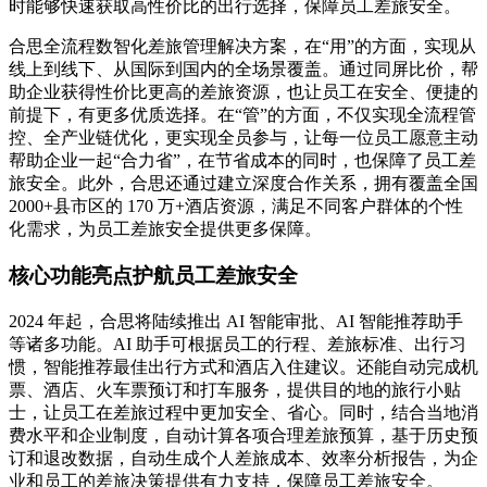
时能够快速获取高性价比的出行选择，保障员工差旅安全。
合思全流程数智化差旅管理解决方案，在“用”的方面，实现从
线上到线下、从国际到国内的全场景覆盖。通过同屏比价，帮
助企业获得性价比更高的差旅资源，也让员工在安全、便捷的
前提下，有更多优质选择。在“管”的方面，不仅实现全流程管
控、全产业链优化，更实现全员参与，让每一位员工愿意主动
帮助企业一起“合力省”，在节省成本的同时，也保障了员工差
旅安全。此外，合思还通过建立深度合作关系，拥有覆盖全国
2000+县市区的 170 万+酒店资源，满足不同客户群体的个性
化需求，为员工差旅安全提供更多保障。
核心功能亮点护航员工差旅安全
2024 年起，合思将陆续推出 AI 智能审批、AI 智能推荐助手
等诸多功能。AI 助手可根据员工的行程、差旅标准、出行习
惯，智能推荐最佳出行方式和酒店入住建议。还能自动完成机
票、酒店、火车票预订和打车服务，提供目的地的旅行小贴
士，让员工在差旅过程中更加安全、省心。同时，结合当地消
费水平和企业制度，自动计算各项合理差旅预算，基于历史预
订和退改数据，自动生成个人差旅成本、效率分析报告，为企
业和员工的差旅决策提供有力支持，保障员工差旅安全。