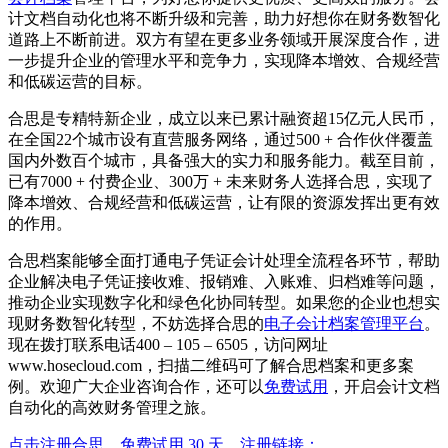
计文档自动化也将不断升级和完善，助力好想你在财务数智化
道路上不断前进。双方有望在更多业务领域开展深度合作，进
一步提升企业的管理水平和竞争力，实现降本增效、合规经营
和低碳运营的目标。
合思是专精特新企业，成立以来已累计融资超15亿元人民币，
在全国22个城市设有直营服务网络，通过500 + 合作伙伴覆盖
国内外数百个城市，具备强大的实力和服务能力。截至目前，
已有7000 + 付费企业、300万 + 未来财务人选择合思，实现了
降本增效、合规经营和低碳运营，让有限的资源发挥出更有效
的作用。
合思档案能够全面打通电子凭证会计处理全流程各环节，帮助
企业解决电子凭证接收难、报销难、入账难、归档难等问题，
推动企业实现数字化和绿色化协同转型。如果您的企业也想实
现财务数智化转型，不妨选择合思的
电子会计档案管理平台
。
现在拨打联系电话400 – 105 – 6505，访问网址
www.hosecloud.com，扫描二维码可了解合思档案和更多案
例。欢迎广大企业咨询合作，还可以
免费试用
，开启会计文档
自动化的高效财务管理之旅。
点击注册合思，免费试用 30 天，注册链接：