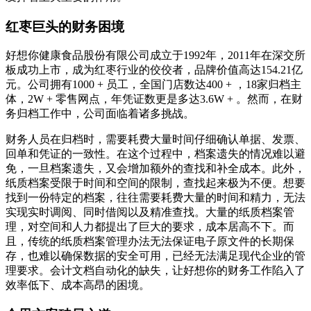
红枣巨头的财务困境
好想你健康食品股份有限公司成立于1992年，2011年在深交所
板成功上市，成为红枣行业的佼佼者，品牌价值高达154.21亿
元。公司拥有1000 + 员工，全国门店数达400 + ，18家归档主
体，2W + 零售网点，年凭证数更是多达3.6W + 。然而，在财
务归档工作中，公司面临着诸多挑战。
财务人员在归档时，需要耗费大量时间仔细确认单据、发票、
回单和凭证的一致性。在这个过程中，档案遗失的情况难以避
免，一旦档案遗失，又会增加额外的查找和补全成本。此外，
纸质档案受限于时间和空间的限制，查找起来极为不便。想要
找到一份特定的档案，往往需要耗费大量的时间和精力，无法
实现实时调阅、同时借阅以及精准查找。大量的纸质档案管
理，对空间和人力都提出了巨大的要求，成本居高不下。而
且，传统的纸质档案管理办法无法保证电子原文件的长期保
存，也难以确保数据的安全可用，已经无法满足现代企业的管
理要求。会计文档自动化的缺失，让好想你的财务工作陷入了
效率低下、成本高昂的困境。